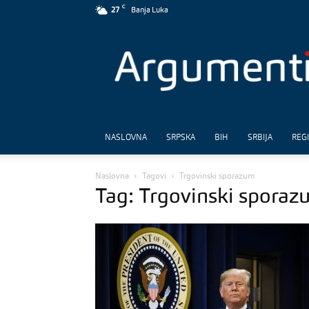
C
27
Banja Luka
Argumenti
NASLOVNA
SRPSKA
BIH
SRBIJA
REG
Naslovna
Tagovi
Trgovinski sporazum
Tag: Trgovinski sporaz