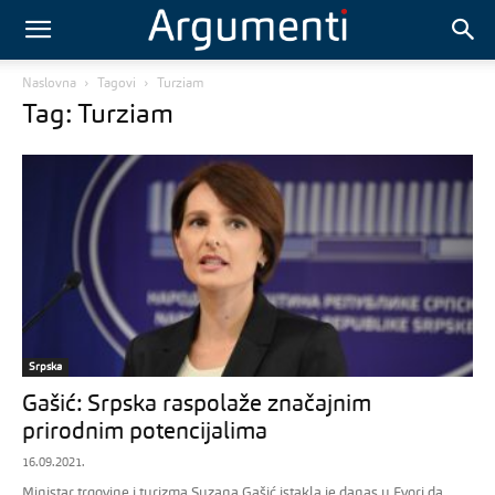
Naslovna
Tagovi
Turziam
Tag: Turziam
Srpska
Gašić: Srpska raspolaže značajnim
prirodnim potencijalima
16.09.2021.
Ministar trgovine i turizma Suzana Gašić istakla je danas u Evori da