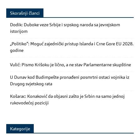
Skorašnji članci
Dodik: Duboke veze Srbije i srpskog naroda sa jevrejskom
istorijom
„Politiko“: Moguć zajednički pristup Islanda i Crne Gore EU 2028.
godine
Vulić: Pismo Krišoku je lično, a ne stav Parlamentarne skupštine
U Dunav kod Budimpešte pronađeni posmrtni ostaci vojnika iz
Drugog svjetskog rata
Košarac: Konaković da objasni zašto je Srbin na samo jednoj
rukovodećoj poziciji
Kategorije