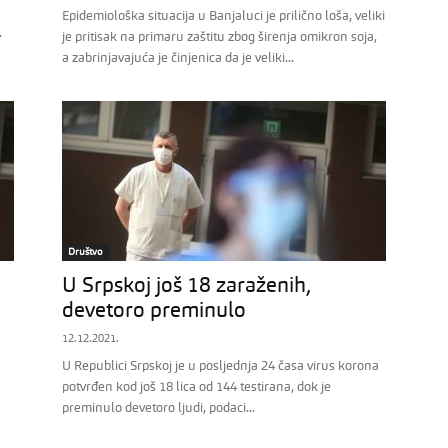
Epidemiološka situacija u Banjaluci je prilično loša, veliki
.
je pritisak na primaru zaštitu zbog širenja omikron soja,
a zabrinjavajuća je činjenica da je veliki...
Društvo
U Srpskoj još 18 zaraženih,
devetoro preminulo
12.12.2021.
U Republici Srpskoj je u posljednja 24 časa virus korona
potvrđen kod još 18 lica od 144 testirana, dok je
preminulo devetoro ljudi, podaci...