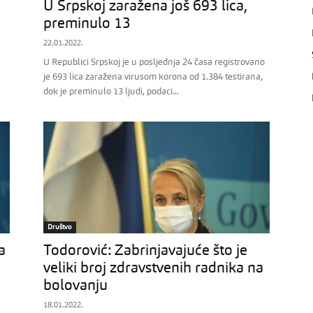
U Srpskoj zaražena još 693 lica,
preminulo 13
22.01.2022.
U Republici Srpskoj je u posljednja 24 časa registrovano
je 693 lica zaražena virusom korona od 1.384 testirana,
dok je preminulo 13 ljudi, podaci...
Društvo
a
Todorović: Zabrinjavajuće što je
veliki broj zdravstvenih radnika na
bolovanju
18.01.2022.