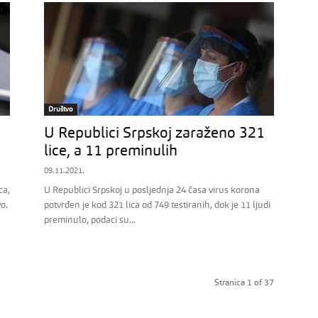
Društvo
U Republici Srpskoj zaraženo 321
lice, a 11 preminulih
09.11.2021.
ca,
U Republici Srpskoj u posljednja 24 časa virus korona
o.
potvrđen je kod 321 lica od 749 testiranih, dok je 11 ljudi
preminulo, podaci su...
Stranica 1 of 37