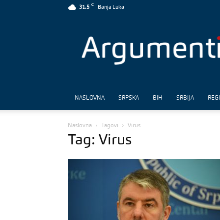
C
31.5
Banja Luka
Argumenti
NASLOVNA
SRPSKA
BIH
SRBIJA
REG
Naslovna
Tagovi
Virus
Tag: Virus