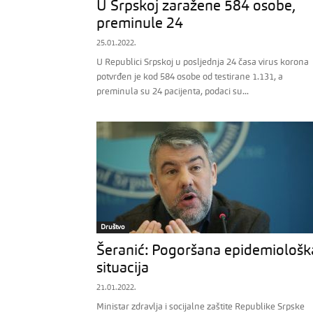
U Srpskoj zaražene 584 osobe,
preminule 24
25.01.2022.
U Republici Srpskoj u posljednja 24 časa virus korona
potvrđen je kod 584 osobe od testirane 1.131, a
preminula su 24 pacijenta, podaci su...
Društvo
Šeranić: Pogoršana epidemiološk
situacija
21.01.2022.
Ministar zdravlja i socijalne zaštite Republike Srpske