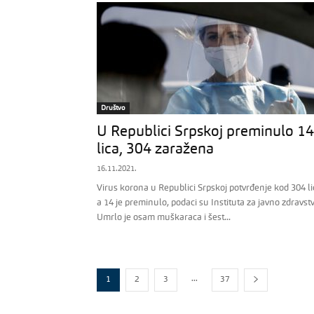
Društvo
U Republici Srpskoj preminulo 14
lica, 304 zaražena
16.11.2021.
Virus korona u Republici Srpskoj potvrđenje kod 304 li
a 14 je preminulo, podaci su Instituta za javno zdravstv
Umrlo je osam muškaraca i šest...
...
1
2
3
37