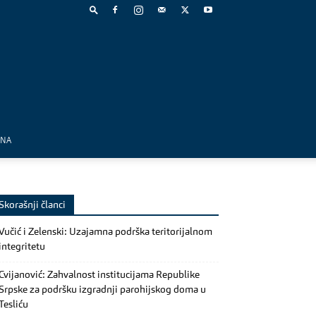
MNA
Skorašnji članci
Vučić i Zelenski: Uzajamna podrška teritorijalnom
integritetu
Cvijanović: Zahvalnost institucijama Republike
Srpske za podršku izgradnji parohijskog doma u
Tesliću