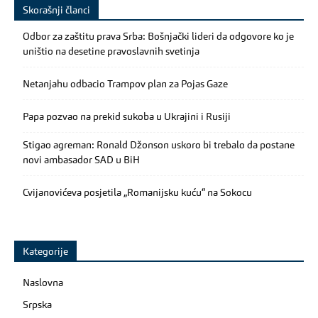
Skorašnji članci
Odbor za zaštitu prava Srba: Bošnjački lideri da odgovore ko je
uništio na desetine pravoslavnih svetinja
Netanjahu odbacio Trampov plan za Pojas Gaze
Papa pozvao na prekid sukoba u Ukrajini i Rusiji
Stigao agreman: Ronald Džonson uskoro bi trebalo da postane
novi ambasador SAD u BiH
Cvijanovićeva posjetila „Romanijsku kuću“ na Sokocu
Kategorije
Naslovna
Srpska