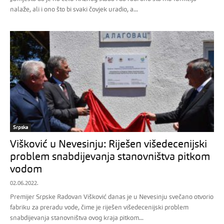
nalaže, ali i ono što bi svaki čovjek uradio, a...
Srpska
Višković u Nevesinju: Riješen višedecenijski
problem snabdijevanja stanovništva pitkom
vodom
02.06.2022.
Premijer Srpske Radovan Višković danas je u Nevesinju svečano otvorio
fabriku za preradu vode, čime je riješen višedecenijski problem
snabdijevanja stanovništva ovog kraja pitkom...