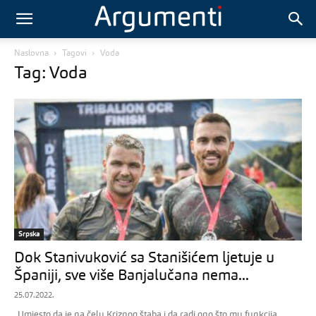
Naslovna
Tagovi
Voda
Tag: Voda
Srpska
Dok Stanivuković sa Stanišićem ljetuje u
Španiji, sve više Banjalučana nema...
25.07.2022.
„Umjesto da je na čelu Kriznog štaba i da radi ono što mu funkcija