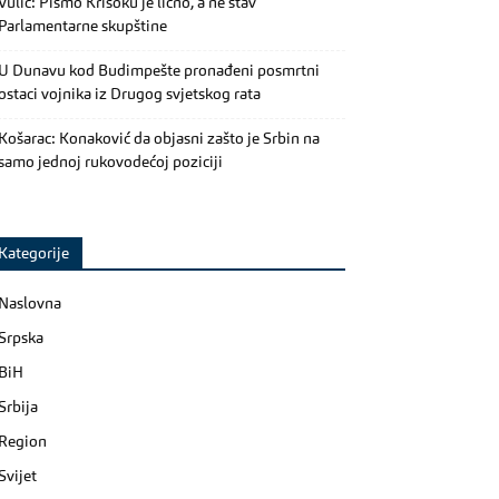
Vulić: Pismo Krišoku je lično, a ne stav
Parlamentarne skupštine
U Dunavu kod Budimpešte pronađeni posmrtni
ostaci vojnika iz Drugog svjetskog rata
Košarac: Konaković da objasni zašto je Srbin na
samo jednoj rukovodećoj poziciji
Kategorije
Naslovna
Srpska
BiH
Srbija
Region
Svijet