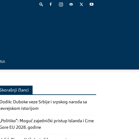
MNA
Skorašnji članci
Dodik: Duboke veze Srbije i srpskog naroda sa
jevrejskom istorijom
„Politiko“: Moguć zajednički pristup Islanda i Crne
Gore EU 2028. godine