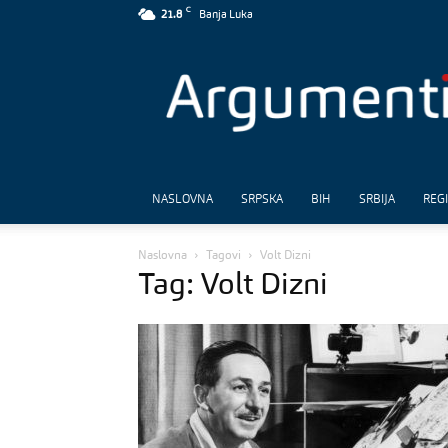
C
21.8
Banja Luka
Argumenti
NASLOVNA
SRPSKA
BIH
SRBIJA
REG
Naslovna
Tagovi
Volt Dizni
Tag: Volt Dizni