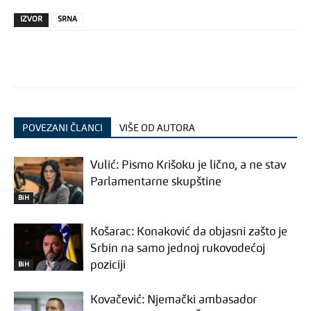
IZVOR
SRNA
POVEZANI ČLANCI
VIŠE OD AUTORA
Vulić: Pismo Krišoku je lično, a ne stav
Parlamentarne skupštine
BiH
Košarac: Konaković da objasni zašto je
Srbin na samo jednoj rukovodećoj
poziciji
BiH
Kovačević: Njemački ambasador