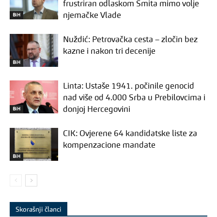
frustriran odlaskom Šmita mimo volje
njemačke Vlade
BiH
Nuždić: Petrovačka cesta – zločin bez
kazne i nakon tri decenije
BiH
Linta: Ustaše 1941. počinile genocid
nad više od 4.000 Srba u Prebilovcima i
donjoj Hercegovini
BiH
CIK: Ovjerene 64 kandidatske liste za
kompenzacione mandate
BiH
Skorašnji članci