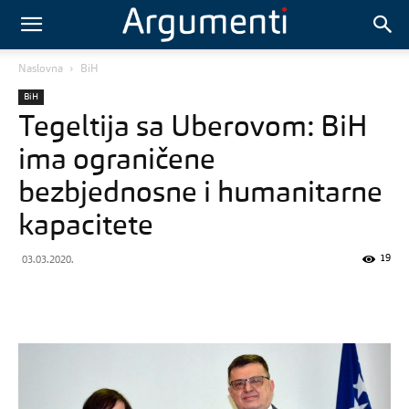
Naslovna
BiH
BiH
Tegeltija sa Uberovom: BiH
ima ograničene
bezbjednosne i humanitarne
kapacitete
19
03.03.2020.