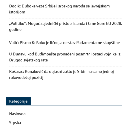
Dodik: Duboke veze Srbije i srpskog naroda sa jevrejskom
istorijom
„Politiko“: Moguć zajednički pristup Islanda i Crne Gore EU 2028.
godine
Vulić: Pismo Krišoku je lično, a ne stav Parlamentarne skupštine
U Dunavu kod Budimpešte pronađeni posmrtni ostaci vojnika iz
Drugog svjetskog rata
Košarac: Konaković da objasni zašto je Srbin na samo jednoj
rukovodećoj poziciji
Kategorije
Naslovna
Srpska