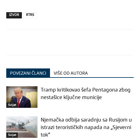
IZVOR
RTRS
POVEZANI ČLANCI
VIŠE OD AUTORA
Tramp kritikovao šefa Pentagona zbog
nestašice ključne municije
Svijet
Njemačka odbija saradnju sa Rusijom u
istrazi terorističkih napada na „Sjeverni
tok“
Svijet