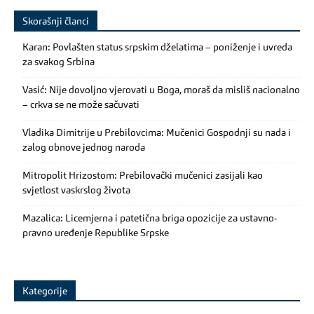
Skorašnji članci
Karan: Povlašten status srpskim dželatima – poniženje i uvreda
za svakog Srbina
Vasić: Nije dovoljno vjerovati u Boga, moraš da misliš nacionalno
– crkva se ne može sačuvati
Vladika Dimitrije u Prebilovcima: Mučenici Gospodnji su nada i
zalog obnove jednog naroda
Mitropolit Hrizostom: Prebilovački mučenici zasijali kao
svjetlost vaskrslog života
Mazalica: Licemjerna i patetična briga opozicije za ustavno-
pravno uređenje Republike Srpske
Kategorije