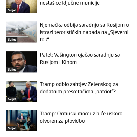
nestašice ključne municije
Svijet
Njemačka odbija saradnju sa Rusijom u
istrazi terorističkih napada na „Sjeverni
tok“
Svijet
Patel: Vašington ojačao saradnju sa
Rusijom i Kinom
Svijet
Tramp odbio zahtjev Zelenskog za
dodatnim presretačima „patriot“?
Svijet
Tramp: Ormuski moreuz biće uskoro
otvoren za plovidbu
Svijet