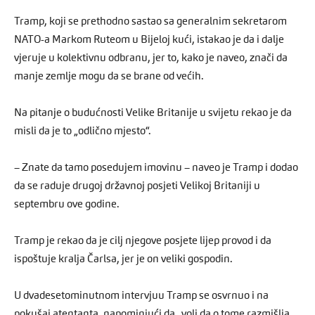
Tramp, koji se prethodno sastao sa generalnim sekretarom
NATO-a Markom Ruteom u Bijeloj kući, istakao je da i dalje
vjeruje u kolektivnu odbranu, jer to, kako je naveo, znači da
manje zemlje mogu da se brane od većih.
Na pitanje o budućnosti Velike Britanije u svijetu rekao je da
misli da je to „odlično mjesto“.
– Znate da tamo posedujem imovinu – naveo je Tramp i dodao
da se raduje drugoj državnoj posjeti Velikoj Britaniji u
septembru ove godine.
Tramp je rekao da je cilj njegove posjete lijep provod i da
ispoštuje kralja Čarlsa, jer je on veliki gospodin.
U dvadesetominutnom intervjuu Tramp se osvrnuo i na
pokušaj atentanta, napominjući da „voli da o tome razmišlja