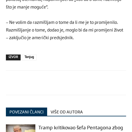
što je manje moguće“.
– Ne volim da razmišljam o tome da li me je to promijenilo.
Razmišljanje o tome, dodao je, moglo bi da mi promijeni život
– zaključio je američki predsjednik.
IZVOR
Tanjug
POVEZANI ČLANCI
VIŠE OD AUTORA
Tramp kritikovao šefa Pentagona zbog