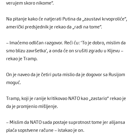
verujem skoro nikome“.
Na pitanje kako će natjerati Putina da „zaustavi krvoproliće“,
američki predsjednik je rekao da „radi na tome“.
– Imaćemo odličan razgovor. Reći ću: ‘To je dobro, mislim da
smo blizu završetka’, a onda će on srušiti zgradu u Kijevu –
rekao je Tramp.
On je naveo da je četiri puta mislio da je dogovor sa Rusijom
moguć.
Tramp, koji je ranije kritikovao NATO kao „zastario“ rekao je
da je promjenio mišljenje.
– Mislim da NATO sada postaje suprotnost tome jer alijansa
plaća sopstvene račune – istakao je on.