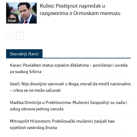
Rubio: Postignut napredak u
razgovorima o Ormuskom moreuzu
Svijet
Skorašnji članci
Karan: Povlašten status srpskim dželatima – poniženje i uvreda
za svakog Srbina
Vasić: Nije dovoljno vjerovati u Boga, moraš da misliš nacionalno
– crkva se ne može sačuvati
Vladika Dimitrije u Prebilovcima: Mučenici Gospodnji su nada i
zalog obnove jednog naroda
Mitropolit Hrizostom: Prebilovački mučenici zasijali kao
svjetlost vaskrslog života