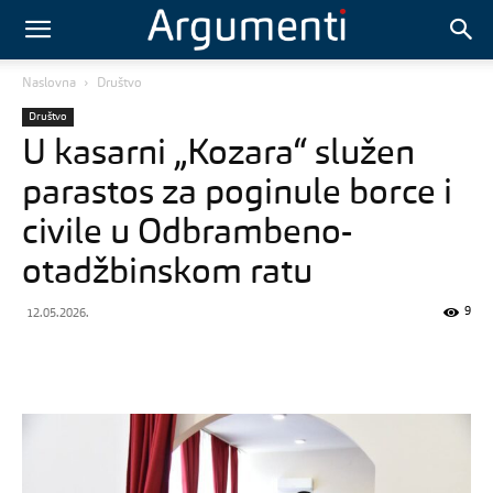
Naslovna
Društvo
Društvo
U kasarni „Kozara“ služen
parastos za poginule borce i
civile u Odbrambeno-
otadžbinskom ratu
9
12.05.2026.