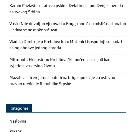
Karan: Povlašten status srpskim dželatima – poniženje i uvreda
za svakog Srbina
Vasić: Nije dovoljno vjerovati u Boga, moraš da misliš nacionalno
– crkva se ne može sačuvati
Vladika Dimitrije u Prebilovcima: Mučenici Gospodnji su nada i
zalog obnove jednog naroda
Mitropolit Hrizostom: Prebilovački mučenici zasijali kao
svjetlost vaskrslog života
Mazalica: Licemjerna i patetična briga opozicije za ustavno-
pravno uređenje Republike Srpske
Kategorije
Naslovna
Srpska