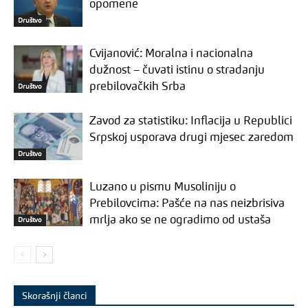
opomene
Društvo
Cvijanović: Moralna i nacionalna
dužnost – čuvati istinu o stradanju
prebilovačkih Srba
Društvo
Zavod za statistiku: Inflacija u Republici
Srpskoj usporava drugi mjesec zaredom
Društvo
Luzano u pismu Musoliniju o
Prebilovcima: Pašće na nas neizbrisiva
mrlja ako se ne ogradimo od ustaša
Društvo
Skorašnji članci