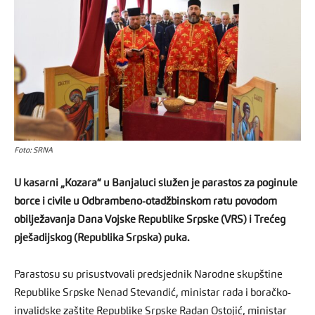
Foto: SRNA
U kasarni „Kozara“ u Banjaluci služen je parastos za poginule
borce i civile u Odbrambeno-otadžbinskom ratu povodom
obilježavanja Dana Vojske Republike Srpske (VRS) i Trećeg
pješadijskog (Republika Srpska) puka.
Parastosu su prisustvovali predsjednik Narodne skupštine
Republike Srpske Nenad Stevandić, ministar rada i boračko-
invalidske zaštite Republike Srpske Radan Ostojić, ministar