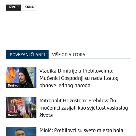
IZVOR
SRNA
POVEZANI ČLANCI
VIŠE OD AUTORA
Vladika Dimitrije u Prebilovcima:
Mučenici Gospodnji su nada i zalog
obnove jednog naroda
Društvo
Mitropolit Hrizostom: Prebilovački
mučenici zasijali kao svjetlost vaskrslog
života
Društvo
Minić: Prebilovci su sveto mjesto bola i