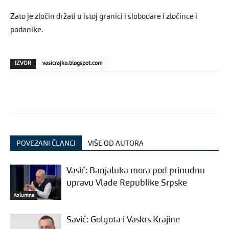
Zato je zločin držati u istoj granici i slobodare i zločince i
podanike.
IZVOR
vasicrajko.blogspot.com
POVEZANI ČLANCI
VIŠE OD AUTORA
Vasić: Banjaluka mora pod prinudnu
upravu Vlade Republike Srpske
Kolumna
Savić: Golgota i Vaskrs Krajine