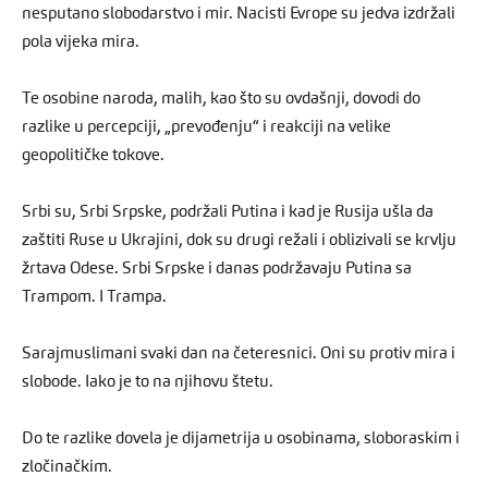
nesputano slobodarstvo i mir. Nacisti Evrope su jedva izdržali
pola vijeka mira.
Te osobine naroda, malih, kao što su ovdašnji, dovodi do
razlike u percepciji, „prevođenju“ i reakciji na velike
geopolitičke tokove.
Srbi su, Srbi Srpske, podržali Putina i kad je Rusija ušla da
zaštiti Ruse u Ukrajini, dok su drugi režali i oblizivali se krvlju
žrtava Odese. Srbi Srpske i danas podržavaju Putina sa
Trampom. I Trampa.
Sarajmuslimani svaki dan na četeresnici. Oni su protiv mira i
slobode. Iako je to na njihovu štetu.
Do te razlike dovela je dijametrija u osobinama, sloboraskim i
zločinačkim.