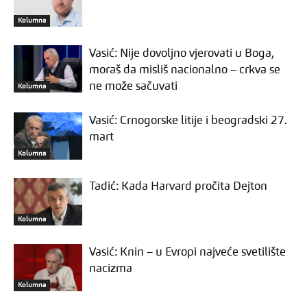
Kolumna
Vasić: Nije dovoljno vjerovati u Boga,
moraš da misliš nacionalno – crkva se
ne može sačuvati
Kolumna
Vasić: Crnogorske litije i beogradski 27.
mart
Kolumna
Tadić: Kada Harvard pročita Dejton
Kolumna
Vasić: Knin – u Evropi najveće svetilište
nacizma
Kolumna