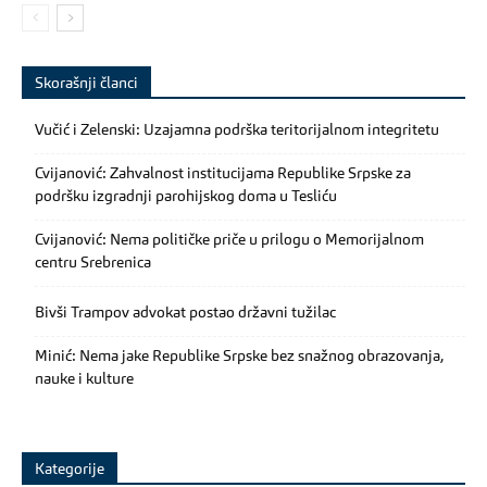
Skorašnji članci
Vučić i Zelenski: Uzajamna podrška teritorijalnom integritetu
Cvijanović: Zahvalnost institucijama Republike Srpske za
podršku izgradnji parohijskog doma u Tesliću
Cvijanović: Nema političke priče u prilogu o Memorijalnom
centru Srebrenica
Bivši Trampov advokat postao državni tužilac
Minić: Nema jake Republike Srpske bez snažnog obrazovanja,
nauke i kulture
Kategorije