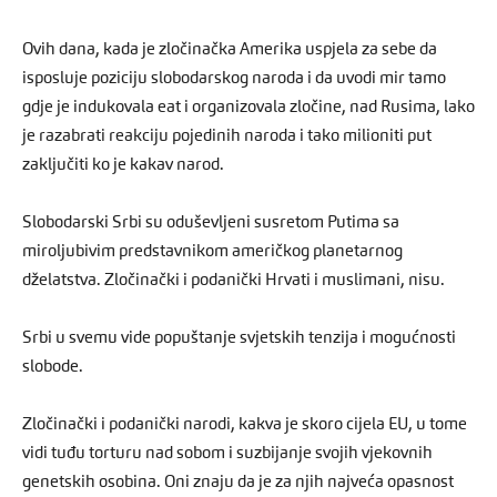
Ovih dana, kada je zločinačka Amerika uspjela za sebe da
isposluje poziciju slobodarskog naroda i da uvodi mir tamo
gdje je indukovala eat i organizovala zločine, nad Rusima, lako
je razabrati reakciju pojedinih naroda i tako milioniti put
zaključiti ko je kakav narod.
Slobodarski Srbi su oduševljeni susretom Putima sa
miroljubivim predstavnikom američkog planetarnog
dželatstva. Zločinački i podanički Hrvati i muslimani, nisu.
Srbi u svemu vide popuštanje svjetskih tenzija i mogućnosti
slobode.
Zločinački i podanički narodi, kakva je skoro cijela EU, u tome
vidi tuđu torturu nad sobom i suzbijanje svojih vjekovnih
genetskih osobina. Oni znaju da je za njih najveća opasnost