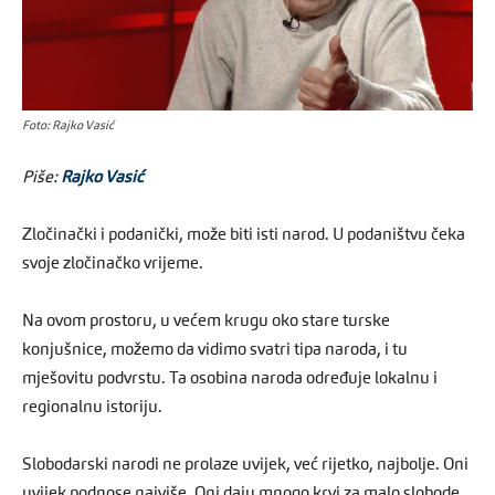
Foto: Rajko Vasić
Piše:
Rajko Vasić
Zločinački i podanički, može biti isti narod. U podaništvu čeka
svoje zločinačko vrijeme.
Na ovom prostoru, u većem krugu oko stare turske
konjušnice, možemo da vidimo svatri tipa naroda, i tu
mješovitu podvrstu. Ta osobina naroda određuje lokalnu i
regionalnu istoriju.
Slobodarski narodi ne prolaze uvijek, već rijetko, najbolje. Oni
uvijek podnose najviše. Oni daju mnogo krvi za malo slobode.