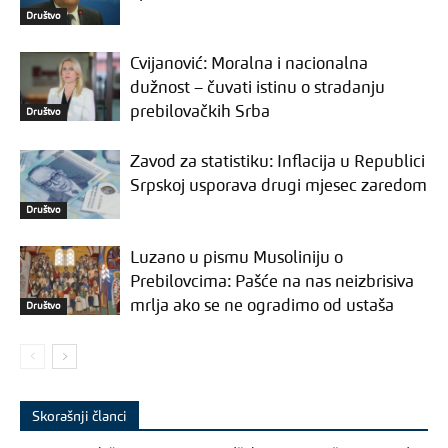
Društvo
Cvijanović: Moralna i nacionalna
dužnost – čuvati istinu o stradanju
prebilovačkih Srba
Društvo
Zavod za statistiku: Inflacija u Republici
Srpskoj usporava drugi mjesec zaredom
Društvo
Luzano u pismu Musoliniju o
Prebilovcima: Pašće na nas neizbrisiva
mrlja ako se ne ogradimo od ustaša
Društvo
Skorašnji članci