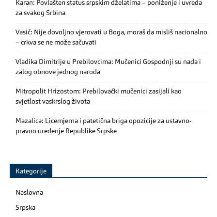
Karan: Povlašten status srpskim dželatima – poniženje i uvreda
za svakog Srbina
Vasić: Nije dovoljno vjerovati u Boga, moraš da misliš nacionalno
– crkva se ne može sačuvati
Vladika Dimitrije u Prebilovcima: Mučenici Gospodnji su nada i
zalog obnove jednog naroda
Mitropolit Hrizostom: Prebilovački mučenici zasijali kao
svjetlost vaskrslog života
Mazalica: Licemjerna i patetična briga opozicije za ustavno-
pravno uređenje Republike Srpske
Kategorije
Naslovna
Srpska