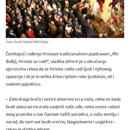
Foto: Siniša Pašalić/RAS Srbija
Čestitajući rođenje Hristovo tradicionalnim pozdravom „Mir
Božiji, Hristos se rodi!“, vladika Jefrem je u obraćanju
vjernicima rekao da se Hristos rodio radi ljudi i njihovog
spasenja i da je to velika žrtva cijelom rodu ljudskom, ali i
svakom pojedincu.
– Zato draga braćo i sestre otvorimo srca naša, neka on kada
bude zakucao na vrata savjesti naše uđe, neka unese radost
ovog praznika u sve članove naših porodica, u našu zemlju i
narod, da nam sve bude srećno, blagosloveno i uspješno –
rekao je vladika Jefrem.