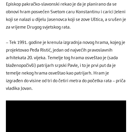
Episkop pakračko-slavonski rekao je da je planirano da se
obnovi hram posvećen Svetom caru Konstantinu i carici Jeleni
koji se nalazi u dijelu Jasenovca koji se zove Uštica, a srušen je
za vrijeme Drugog svjetskog rata.
– Tek 1991. godine je krenula izgradnja novog hrama, kojeg je
projektovao Peđa Ristić, jedan od najvećih pravoslavnih
arhitekata 20. vijeka. Temelje tog hrama osveštao je (sada
blaženopočivši) patrijarh srpski Pavle, i to je prvi put da je
temelje nekog hrama osveštao kao patrijarh. Hram je
izgrađen do visine od tri do četiri metra do početka rata – priča
vladika Jovan.