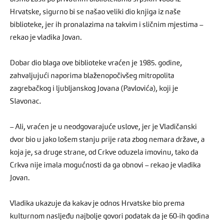
Hrvatske, sigurno bi se našao veliki dio knjiga iz naše
biblioteke, jer ih pronalazima na takvim i sličnim mjestima –
rekao je vladika Jovan.
Dobar dio blaga ove biblioteke vraćen je 1985. godine,
zahvaljujući naporima blaženopočivšeg mitropolita
zagrebačkog i ljubljanskog Jovana (Pavlovića), koji je
Slavonac.
– Ali, vraćen je u neodgovarajuće uslove, jer je Vladičanski
dvor bio u jako lošem stanju prije rata zbog nemara države, a
koja je, sa druge strane, od Crkve oduzela imovinu, tako da
Crkva nije imala mogućnosti da ga obnovi – rekao je vladika
Jovan.
Vladika ukazuje da kakav je odnos Hrvatske bio prema
kulturnom nasljeđu najbolje govori podatak da je 60-ih godina