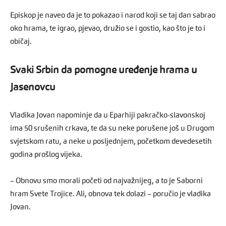
Episkop je naveo da je to pokazao i narod koji se taj dan sabrao
oko hrama, te igrao, pjevao, družio se i gostio, kao što je to i
običaj.
Svaki Srbin da pomogne uređenje hrama u
Jasenovcu
Vladika Jovan napominje da u Eparhiji pakračko-slavonskoj
ima 50 srušenih crkava, te da su neke porušene još u Drugom
svjetskom ratu, a neke u posljednjem, početkom devedesetih
godina prošlog vijeka.
– Obnovu smo morali početi od najvažnijeg, a to je Saborni
hram Svete Trojice. Ali, obnova tek dolazi – poručio je vladika
Jovan.