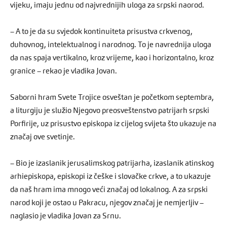
vijeku, imaju jednu od najvrednijih uloga za srpski naorod.
– A to je da su svjedok kontinuiteta prisustva crkvenog,
duhovnog, intelektualnog i narodnog. To je navrednija uloga
da nas spaja vertikalno, kroz vrijeme, kao i horizontalno, kroz
granice – rekao je vladika Jovan.
Saborni hram Svete Trojice osveštan je početkom septembra,
a liturgiju je služio Njegovo preosveštenstvo patrijarh srpski
Porfirije, uz prisustvo episkopa iz cijelog svijeta što ukazuje na
značaj ove svetinje.
– Bio je izaslanik jerusalimskog patrijarha, izaslanik atinskog
arhiepiskopa, episkopi iz češke i slovačke crkve, a to ukazuje
da naš hram ima mnogo veći značaj od lokalnog. A za srpski
narod koji je ostao u Pakracu, njegov značaj je nemjerljiv –
naglasio je vladika Jovan za Srnu.