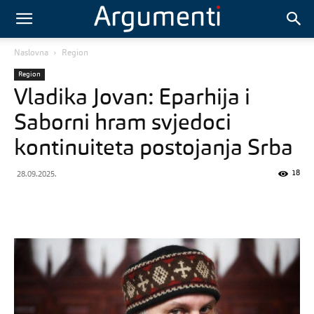
Naslovna
Region
Region
Vladika Jovan: Eparhija i
Saborni hram svjedoci
kontinuiteta postojanja Srba
18
28.09.2025.