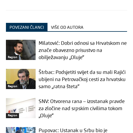
POVEZANI ČLANCI
VIŠE OD AUTORA
Milatović: Dobri odnosi sa Hrvatskom ne
znače obavezno prisustvo na
obilježavanju „Oluje“
Region
Štrbac: Podsjetiti svijet da su mali Rajići
ubijeni na Petrovačkoj cesti za hrvatsku
samo „ratna šteta“
Region
SNV: Otvorena rana – izostanak pravde
za zločine nad srpskim civilima tokom
„Oluje“
Region
Pupovac: Ustanak u Srbu bio je