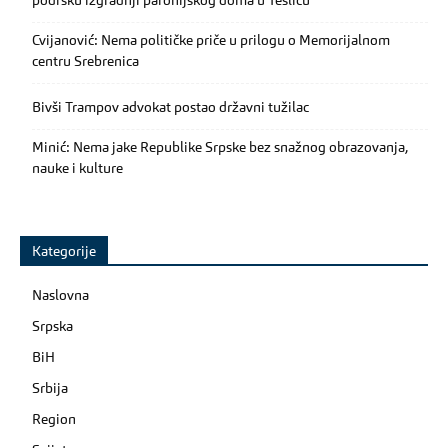
podršku izgradnji parohijskog doma u Tesliću
Cvijanović: Nema političke priče u prilogu o Memorijalnom
centru Srebrenica
Bivši Trampov advokat postao državni tužilac
Minić: Nema jake Republike Srpske bez snažnog obrazovanja,
nauke i kulture
Kategorije
Naslovna
Srpska
BiH
Srbija
Region