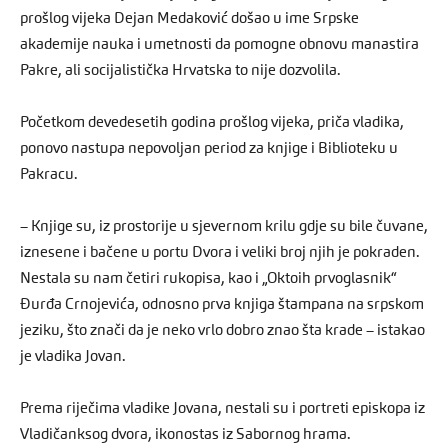
prošlog vijeka Dejan Medaković došao u ime Srpske
akademije nauka i umetnosti da pomogne obnovu manastira
Pakre, ali socijalistička Hrvatska to nije dozvolila.
Početkom devedesetih godina prošlog vijeka, priča vladika,
ponovo nastupa nepovoljan period za knjige i Biblioteku u
Pakracu.
– Knjige su, iz prostorije u sjevernom krilu gdje su bile čuvane,
iznesene i bačene u portu Dvora i veliki broj njih je pokraden.
Nestala su nam četiri rukopisa, kao i „Oktoih prvoglasnik“
Đurđa Crnojevića, odnosno prva knjiga štampana na srpskom
jeziku, što znači da je neko vrlo dobro znao šta krade – istakao
je vladika Jovan.
Prema riječima vladike Jovana, nestali su i portreti episkopa iz
Vladičanksog dvora, ikonostas iz Sabornog hrama.