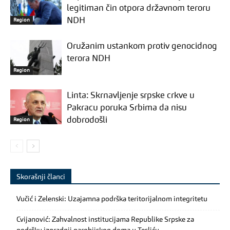
legitiman čin otpora državnom teroru
NDH
Region
Oružanim ustankom protiv genocidnog
terora NDH
Region
Linta: Skrnavljenje srpske crkve u
Pakracu poruka Srbima da nisu
dobrodošli
Region
Skorašnji članci
Vučić i Zelenski: Uzajamna podrška teritorijalnom integritetu
Cvijanović: Zahvalnost institucijama Republike Srpske za