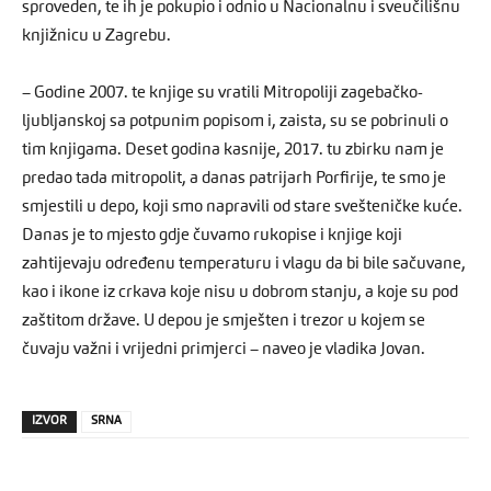
sproveden, te ih je pokupio i odnio u Nacionalnu i sveučilišnu
knjižnicu u Zagrebu.
– Godine 2007. te knjige su vratili Mitropoliji zagebačko-
ljubljanskoj sa potpunim popisom i, zaista, su se pobrinuli o
tim knjigama. Deset godina kasnije, 2017. tu zbirku nam je
predao tada mitropolit, a danas patrijarh Porfirije, te smo je
smjestili u depo, koji smo napravili od stare svešteničke kuće.
Danas je to mjesto gdje čuvamo rukopise i knjige koji
zahtijevaju određenu temperaturu i vlagu da bi bile sačuvane,
kao i ikone iz crkava koje nisu u dobrom stanju, a koje su pod
zaštitom države. U depou je smješten i trezor u kojem se
čuvaju važni i vrijedni primjerci – naveo je vladika Jovan.
IZVOR
SRNA