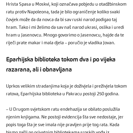
Hrista Spasa u Moskvi, koji označava pobjedu u otadžbinskom
ratu protiv Napoleona, tada je bilo ograničenje koliko svaki
čovjek može da da novca da bi sav ruski narod podigao taj
hram. Tako i mi želimo da sav naš narod ukrasi, oslika i uredi
hram u Jasenovcu. Mnogo govorimo o Jasenovcu, hajde da te
riječi prate makar i mala djela – poručio je vladika Jovan.
Eparhijska biblioteka tokom dva i po vijeka
razarana, ali i obnavljana
Uprkos velikim stradanjima koja je doživjela i preživjela tokom
ratova, Eparhijska biblioteka u Pakracu postoji 250 godina.
– U Drugom svjetskom ratu endehazija se obilato poslužila
njenim knjigama. Ne postoji evidencija šta sve nedostaje, jer
popis toga šta je sve imala nije pravljen prije tog rata. Kada
bismo zašli po privatnim bibliotekama srpskih vođa iz