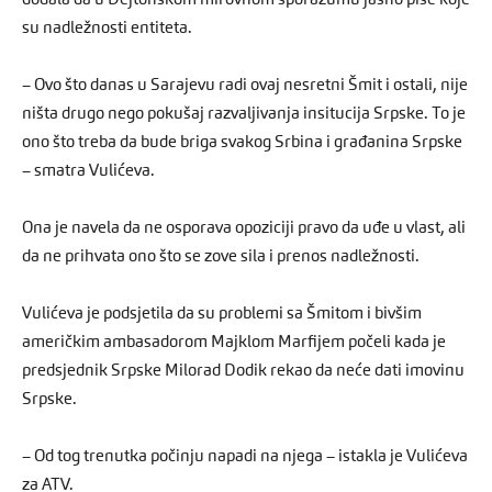
dodala da u Dejtonskom mirovnom sporazumu jasno piše koje
su nadležnosti entiteta.
– Ovo što danas u Sarajevu radi ovaj nesretni Šmit i ostali, nije
ništa drugo nego pokušaj razvaljivanja insitucija Srpske. To je
ono što treba da bude briga svakog Srbina i građanina Srpske
– smatra Vulićeva.
Ona je navela da ne osporava opoziciji pravo da uđe u vlast, ali
da ne prihvata ono što se zove sila i prenos nadležnosti.
Vulićeva je podsjetila da su problemi sa Šmitom i bivšim
američkim ambasadorom Majklom Marfijem počeli kada je
predsjednik Srpske Milorad Dodik rekao da neće dati imovinu
Srpske.
– Od tog trenutka počinju napadi na njega – istakla je Vulićeva
za ATV.