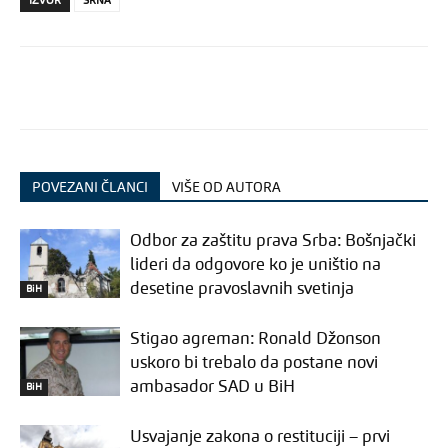
IZVOR
SRNA
POVEZANI ČLANCI
VIŠE OD AUTORA
Odbor za zaštitu prava Srba: Bošnjački
lideri da odgovore ko je uništio na
desetine pravoslavnih svetinja
BiH
Stigao agreman: Ronald Džonson
uskoro bi trebalo da postane novi
ambasador SAD u BiH
BiH
Usvajanje zakona o restituciji – prvi