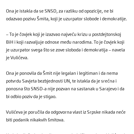
Ona je istakla da se SNSD, za razliku od opozicije, ne bi
odazvao pozivu Šmita, koji je uzurpator slobode i demokratije.
– To je čovjek koji je izazvao najveću krizu u postdejtonskoj
BiH i koji razvaljuje odnose među narodima. To je čovjek koji
je uzurpator svega što se zove sloboda i demokratija – navela
je Vulićeva.
Ona je ponovila da Šmit nije legalan i legitiman i da nema
potvrdu Savjeta bezbjednosti UN, te istakla da je srećna i
ponosna što SNSD-a nije pozvan na sastanak u Sarajevo i da
bi odbio poziv da je stigao.
Vulićeva je poručila da odgovorna vlast iz Srpske nikada neće
biti podanik nikakvih šmitova.