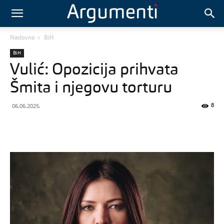
Naslovna
BiH
BiH
Vulić: Opozicija prihvata
Šmita i njegovu torturu
8
06.06.2025.