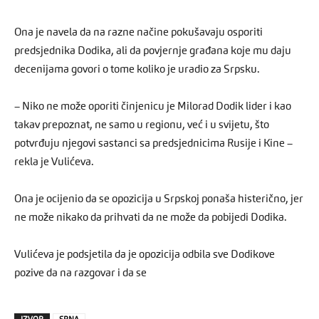
Ona je navela da na razne načine pokušavaju osporiti
predsjednika Dodika, ali da povjernje građana koje mu daju
decenijama govori o tome koliko je uradio za Srpsku.
– Niko ne može oporiti činjenicu je Milorad Dodik lider i kao
takav prepoznat, ne samo u regionu, već i u svijetu, što
potvrđuju njegovi sastanci sa predsjednicima Rusije i Kine –
rekla je Vulićeva.
Ona je ocijenio da se opozicija u Srpskoj ponaša histerično, jer
ne može nikako da prihvati da ne može da pobijedi Dodika.
Vulićeva je podsjetila da je opozicija odbila sve Dodikove
pozive da na razgovar i da se