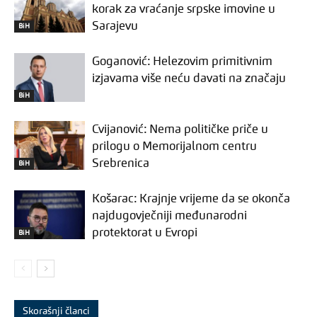
korak za vraćanje srpske imovine u
Sarajevu
BiH
Goganović: Helezovim primitivnim
izjavama više neću davati na značaju
BiH
Cvijanović: Nema političke priče u
prilogu o Memorijalnom centru
Srebrenica
BiH
Košarac: Krajnje vrijeme da se okonča
najdugovječniji međunarodni
protektorat u Evropi
BiH
Skorašnji članci