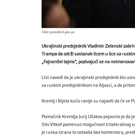
Foto: president.gov.ua
Ukrajinski predsjednik Vladimir Zelenski zabr
Trampa da održi sastanak licem u lice sa rusk
„Fajnenšel tajms“, pozivajući se na neimenova
List navodi da je ukrajinski predsjednik bio u
sa ruskim predsjednikom na Aljasci, a da prito
Kremlj i Bijela kuća ranije su najavili da će se P
Pomoćnik Kremlja Jurij Ušakov pojasnio je da je
Stiv Vitkof pomenuo mogućnost trilateralnog s
je ruska strana to ostavila bez komentara, pre