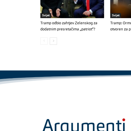
Svijet
Svijet
Tramp odbio zahtjev Zelenskog za
Tramp: Ormu
dodatnim presretačima „patriot“?
otvoren za p