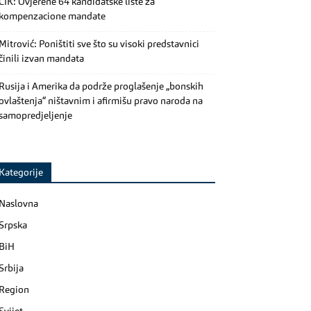
CIK: Ovjerene 64 kandidatske liste za
kompenzacione mandate
Mitrović: Poništiti sve što su visoki predstavnici
činili izvan mandata
Rusija i Amerika da podrže proglašenje „bonskih
ovlaštenja“ ništavnim i afirmišu pravo naroda na
samopredjeljenje
Kategorije
Naslovna
Srpska
BiH
Srbija
Region