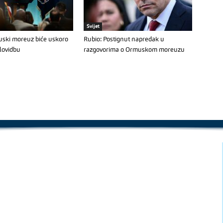
Svijet
ski moreuz biće uskoro
Rubio: Postignut napredak u
lovidbu
razgovorima o Ormuskom moreuzu