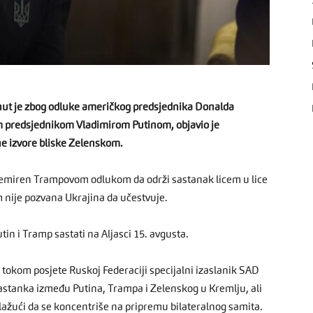
inut je zbog odluke američkog predsjednika Donalda
im predsjednikom Vladimirom Putinom, objavio je
ne izvore bliske Zelenskom.
znemiren Trampovom odlukom da održi sastanak licem u lice
m nije pozvana Ukrajina da učestvuje.
utin i Tramp sastati na Aljasci 15. avgusta.
 tokom posjete Ruskoj Federaciji specijalni izaslanik SAD
astanka između Putina, Trampa i Zelenskog u Kremlju, ali
dlažući da se koncentriše na pripremu bilateralnog samita.