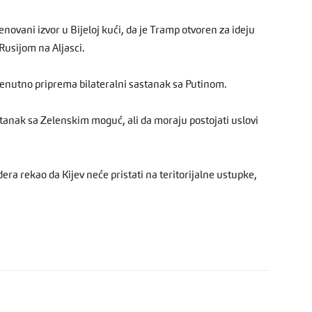
enovani izvor u Bijeloj kući, da je Tramp otvoren za ideju
Rusijom na Aljasci.
renutno priprema bilateralni sastanak sa Putinom.
tanak sa Zelenskim moguć, ali da moraju postojati uslovi
era rekao da Kijev neće pristati na teritorijalne ustupke,