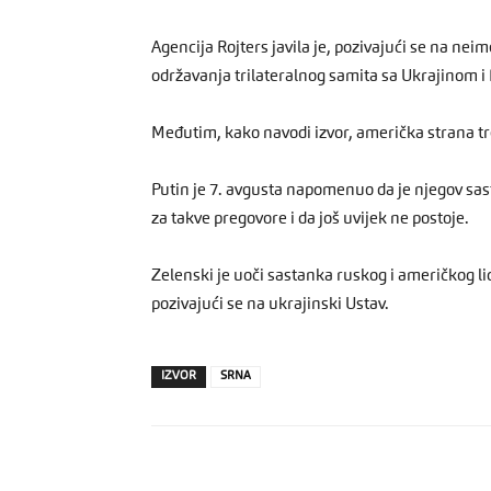
Agencija Rojters javila je, pozivajući se na neim
održavanja trilateralnog samita sa Ukrajinom i 
Međutim, kako navodi izvor, američka strana t
Putin je 7. avgusta napomenuo da je njegov sas
za takve pregovore i da još uvijek ne postoje.
Zelenski je uoči sastanka ruskog i američkog lid
pozivajući se na ukrajinski Ustav.
IZVOR
SRNA