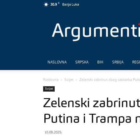
C
30.9
Banja Luka
Argumenti
NASLOVNA
SRPSKA
BIH
SRBIJA
REG
Naslovna
Svijet
Zelenski zabrinut zbog sastanka Puti
Svijet
Zelenski zabrinu
Putina i Trampa n
10.08.2025.