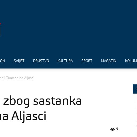
ION
SVIJET
DRUŠTVO
KULTURA
SPORT
MAGAZIN
KOLU
na i Trampa na Aljasci
t zbog sastanka
a Aljasci
9