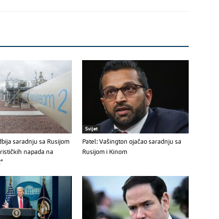
Svijet
bija saradnju sa Rusijom
Patel: Vašington ojačao saradnju sa
orističkih napada na
Rusijom i Kinom
k“