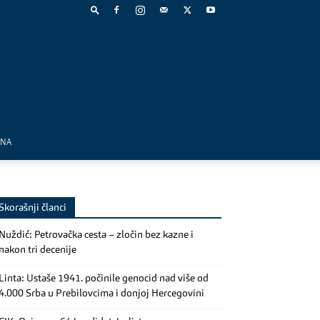
MNA
Skorašnji članci
Nuždić: Petrovačka cesta – zločin bez kazne i
nakon tri decenije
Linta: Ustaše 1941. počinile genocid nad više od
4.000 Srba u Prebilovcima i donjoj Hercegovini