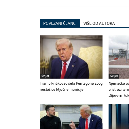
POVEZANI ČLANCI
VIŠE OD AUTORA
Svijet
Svijet
Tramp kritikovao šefa Pentagona zbog
Njemačka od
nestašice ključne municije
u istrazi ter
„Sjeverni to