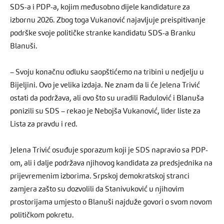
SDS-a i PDP-a, kojim međusobno dijele kandidature za
izbornu 2026. Zbog toga Vukanović najavljuje preispitivanje
podrške svoje političke stranke kandidatu SDS-a Branku
Blanuši.
– Svoju konačnu odluku saopštićemo na tribini u nedjelju u
Bijeljini. Ovo je velika izdaja. Ne znam da li će Jelena Trivić
ostati da podržava, ali ovo što su uradili Radulović i Blanuša
ponizili su SDS – rekao je Nebojša Vukanović, lider liste za
Lista za pravdu i red.
Jelena Trivić osuđuje sporazum koji je SDS napravio sa PDP-
om, ali i dalje podržava njihovog kandidata za predsjednika na
prijevremenim izborima. Srpskoj demokratskoj stranci
zamjera zašto su dozvolili da Stanivuković u njihovim
prostorijama umjesto o Blanuši najduže govori o svom novom
političkom pokretu.