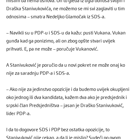
mislim da nema osnova. On to gleda iz ugla odnosa svojih i
Draška Stanivukovića, ne možemo se mi svi zaglaviti u tim
odnosima – smatra Nedeljko Glamočak iz SDS-a.
– Navikli su u PDP-u i SDS-u da kažu: pusti Vukana. Vukan
gunđa kad ga ponizimo, ali on zbog opšte stvari uvijek
prihvati. E, pa ne može – poručuje Vukanović.
A Stanivuković je poručio da u novi pokret ne može onaj ko
nije za saradnju PDP-a i SDS-a.
– Ako nije za jedinstvo opozicije i da budemo uvijek okupljeni
oko jednog ili dva kandidata, kažem dva ako je predsjednik i
srpski član Predsjedništva – jasan je Draško Stanivuković,
lider PDP-a.
I da to dogovore SDS i PDP bez ostatka opozicije, to
Stanivuković nije rekao, a da li je mislio? Sudeći po ovom