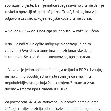
sporazumu, jeste. Da li je nakon svega suvišno pitanje da li je
raskol u opoziciji očigledan? Jelena Trivić, čini se, ima više
odgovora zavisno iz koje medijske kuće pitanje dolazi.
– Ne. Za RTRS – ne. Opozicija odlično stoji – kaže Trivićeva.
A da li je baš takvo opšte mišljenje o opoziciji i njenim
ciljevima? Svoj stav o tome ima i opozicionar vlasti, ali i
stranačkog šefa Draška Stanivukovića, Igor Crnadak.
– Nekako je jedno opšte mišljenje, a to ljudi u PDP-u i znaju,
jesmo li mi probudili jednu vrstu sumnje da smo mi ta
nepokolebljiva snaga koja želi promjenu? Imate tu vrstu
dileme – smatra Igor Crnadak iz PDP-a.
Za portparola SNSD-a Radovana Kovačevića nema dileme
zašto je ranije opozicija odbila poziv na nacionalno jedinstvo