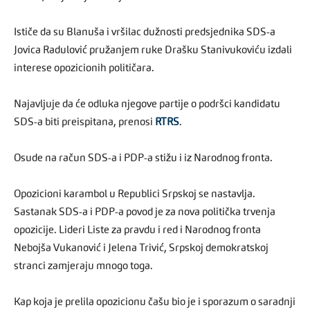
Ističe da su Blanuša i vršilac dužnosti predsjednika SDS-a
Jovica Radulović pružanjem ruke Drašku Stanivukoviću izdali
interese opozicionih političara.
Najavljuje da će odluka njegove partije o podršci kandidatu
SDS-a biti preispitana, prenosi
RTRS
.
Osude na račun SDS-a i PDP-a stižu i iz Narodnog fronta.
Opozicioni karambol u Republici Srpskoj se nastavlja.
Sastanak SDS-a i PDP-a povod je za nova politička trvenja
opozicije. Lideri Liste za pravdu i red i Narodnog fronta
Nebojša Vukanović i Jelena Trivić, Srpskoj demokratskoj
stranci zamjeraju mnogo toga.
Kap koja je prelila opozicionu čašu bio je i sporazum o saradnji