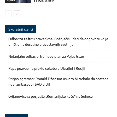
i rezultate
Srpska
Skorašnji članci
Odbor za zaštitu prava Srba: Bošnjački lideri da odgovore ko je
uništio na desetine pravoslavnih svetinja
Netanjahu odbacio Trampov plan za Pojas Gaze
Papa pozvao na prekid sukoba u Ukrajini i Rusiji
Stigao agreman: Ronald Džonson uskoro bi trebalo da postane
novi ambasador SAD u BiH
Cvijanovićeva posjetila „Romanijsku kuću“ na Sokocu