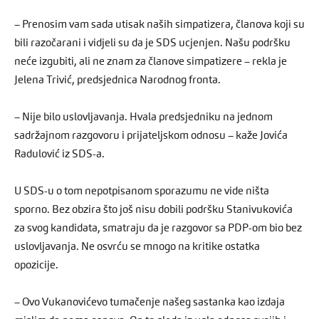
– Prenosim vam sada utisak naših simpatizera, članova koji su
bili razočarani i vidjeli su da je SDS ucjenjen. Našu podršku
neće izgubiti, ali ne znam za članove simpatizere – rekla je
Jelena Trivić, predsjednica Narodnog fronta.
– Nije bilo uslovljavanja. Hvala predsjedniku na jednom
sadržajnom razgovoru i prijateljskom odnosu – kaže Jovića
Radulović iz SDS-a.
U SDS-u o tom nepotpisanom sporazumu ne vide ništa
sporno. Bez obzira što još nisu dobili podršku Stanivukovića
za svog kandidata, smatraju da je razgovor sa PDP-om bio bez
uslovljavanja. Ne osvrću se mnogo na kritike ostatka
opozicije.
– Ovo Vukanovićevo tumačenje našeg sastanka kao izdaja