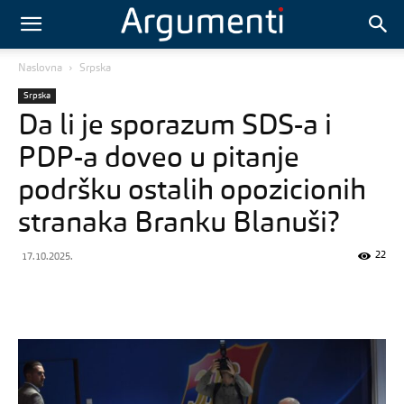
Naslovna
Srpska
Srpska
Da li je sporazum SDS-a i
PDP-a doveo u pitanje
podršku ostalih opozicionih
stranaka Branku Blanuši?
22
17.10.2025.