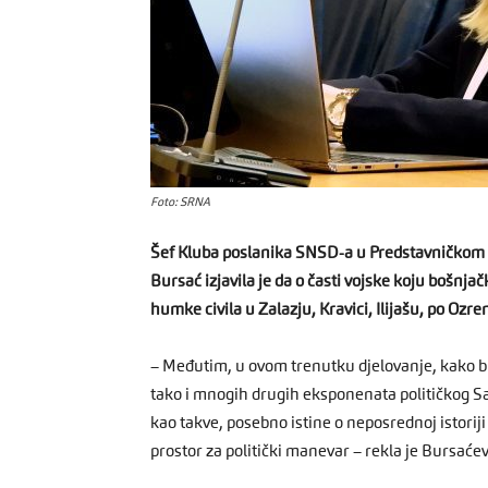
Foto: SRNA
Šef Kluba poslanika SNSD-a u Predstavničkom
Bursać izjavila je da o časti vojske koju bošnja
humke civila u Zalazju, Kravici, Ilijašu, po Ozr
– Međutim, u ovom trenutku djelovanje, kako bi
tako i mnogih drugih eksponenata političkog Sa
kao takve, posebno istine o neposrednoj istoriji
prostor za politički manevar – rekla je Bursaćev