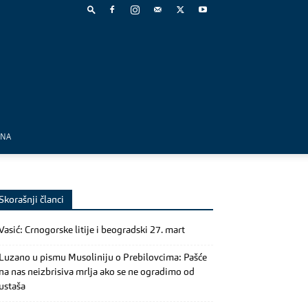
MNA
Skorašnji članci
Vasić: Crnogorske litije i beogradski 27. mart
Luzano u pismu Musoliniju o Prebilovcima: Pašće
na nas neizbrisiva mrlja ako se ne ogradimo od
ustaša