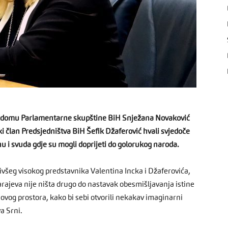
 domu Parlamentarne skupštine BiH Snježana Novaković
čki član Predsjedništva BiH Šefik Džaferović hvali svjedoče
enu i svuda gdje su mogli doprijeti do golorukog naroda.
všeg visokog predstavnika Valentina Incka i Džaferovića,
rajeva nije ništa drugo do nastavak obesmišljavanja istine
 ovog prostora, kako bi sebi otvorili nekakav imaginarni
a Srni.