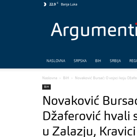
C
22.9
Banja Luka
Argumenti
NASLOVNA
SRPSKA
BIH
SRBIJA
REG
Naslovna
BiH
Novaković Bursać: O vojsci koju Džafero
BiH
Novaković Bursać:
Džaferović hvali 
u Zalazju, Kravic