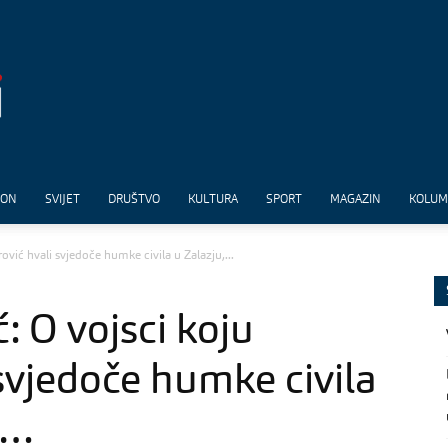
ION
SVIJET
DRUŠTVO
KULTURA
SPORT
MAGAZIN
KOLU
vić hvali svjedoče humke civila u Zalazju,...
 O vojsci koju
svjedoče humke civila
i…