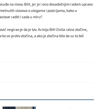
vosuđa na nivou BiH, jer je i ono dosadašnjim radom upravo
ametnutih stavova o ulogama i pozicijama, kako u
stave raditi i sada u miru“.
ić negirao je da je tzv. Armija BiH činila ratne zločine,
ila se protiv zločina, a ako je zločina bilo da su to bili