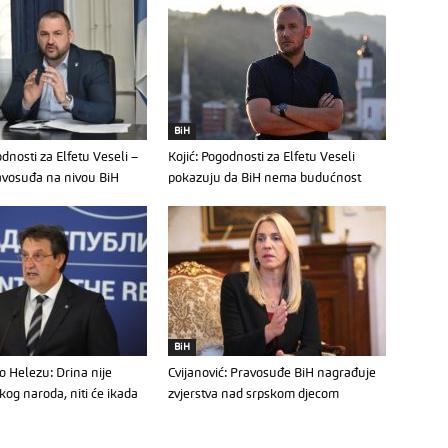
BiH
dnosti za Elfetu Veseli –
Kojić: Pogodnosti za Elfetu Veseli
avosuđa na nivou BiH
pokazuju da BiH nema budućnost
BiH
o Helezu: Drina nije
Cvijanović: Pravosuđe BiH nagrađuje
kog naroda, niti će ikada
zvjerstva nad srpskom djecom