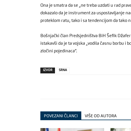
Ona je smatra da se „ne treba uzdati u rad pra
dokazalo da je instrument za uspostavljanje n
proteklom ratu, tako i sa tendencijom da tako na
Bošnjački član Predsjedništva BiH Šefik Džaferov
istakavši da je ta vojska „vodila časnu borbu i bor
zločini pojedinaca“.
IZVOR
SRNA
POVEZANI ČLANCI
VIŠE OD AUTORA