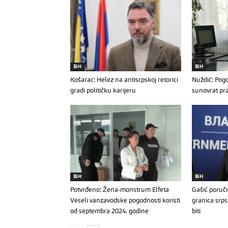
BiH
BiH
Košarac: Helez na antisrpskoj retorici
Nuždić: Pogo
gradi političku karijeru
sunovrat pr
BiH
BiH
Potvrđeno: Žena-monstrum Elfeta
Gašić poruči
Veseli vanzavodske pogodnosti koristi
granica srps
od septembra 2024. godine
biti