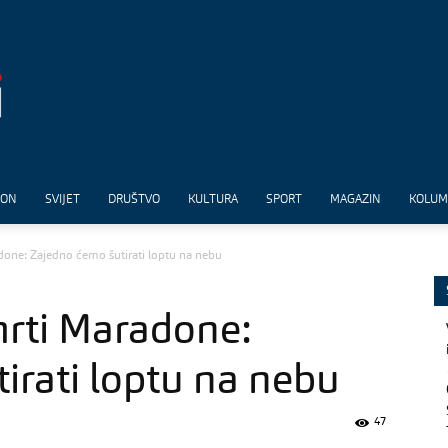
ION
SVIJET
DRUŠTVO
KULTURA
SPORT
MAGAZIN
KOLU
one: Zajedno ćemo šutirati loptu na nebu
rti Maradone:
irati loptu na nebu
47