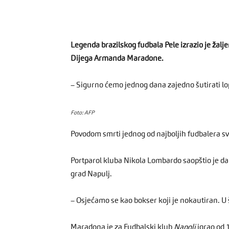
Legenda brazilskog fudbala Pele izrazio je žal
Dijega Armanda Maradone.
– Sigurno ćemo jednog dana zajedno šutirati lo
Foto: AFP
Povodom smrti jednog od najboljih fudbalera sv
Portparol kluba Nikola Lombardo saopštio je da 
grad Napulj.
– Osjećamo se kao bokser koji je nokautiran. U
Maradona je za Fudbalski klub
Napoli
igrao od 1