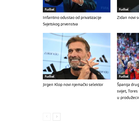
Fudbal
Fudbal
Infantino odustao od privatizacije
Zidan novi 
Svjetskog prvenstva
Fudbal
Fudbal
Jirgen Klop novi njemački selektor
Španija drug
svijet, Tore
u produžec