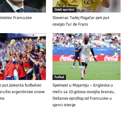
Ostali sportovi
selektor Francuske
Slovenac Tadej Pogačar peti put
osvojio Tur de Frans
Fudbal
i put pokorila fudbalski
Spektakl u Majamiju – Engleska u
s srušio argentinske snove
meču sa 10 golova osvojila bronzu,
ima
Dešanov oproštaj od Francuske u
sjenci istorije