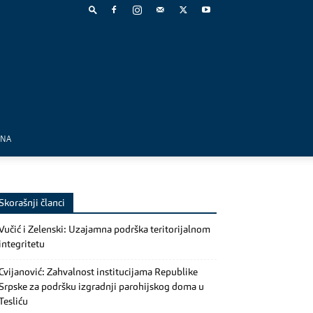
MNA
Skorašnji članci
Vučić i Zelenski: Uzajamna podrška teritorijalnom
integritetu
Cvijanović: Zahvalnost institucijama Republike
Srpske za podršku izgradnji parohijskog doma u
Tesliću