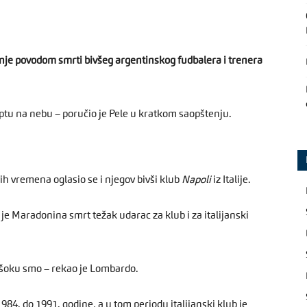
jenje povodom smrti bivšeg argentinskog fudbalera i trenera
ptu na nebu – poručio je Pele u kratkom saopštenju.
ih vremena oglasio se i njegov bivši klub
Napoli
iz Italije.
je Maradonina smrt težak udarac za klub i za italijanski
 šoku smo – rekao je Lombardo.
984. do 1991. godine, a u tom periodu italijanski klub je