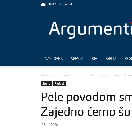
C
30.9
Banja Luka
Argumenti
NASLOVNA
SRPSKA
BIH
SRBIJA
REG
Naslovna
Sport
Fudbal
Pele povodom smrti Marad
Sport
Fudbal
Pele povodom sm
Zajedno ćemo šut
25.11.2020.