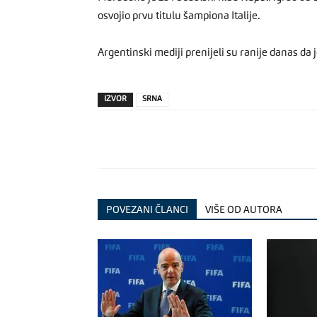
osvojio prvu titulu šampiona Italije.
Argentinski mediji prenijeli su ranije danas d
IZVOR
SRNA
POVEZANI ČLANCI
VIŠE OD AUTORA