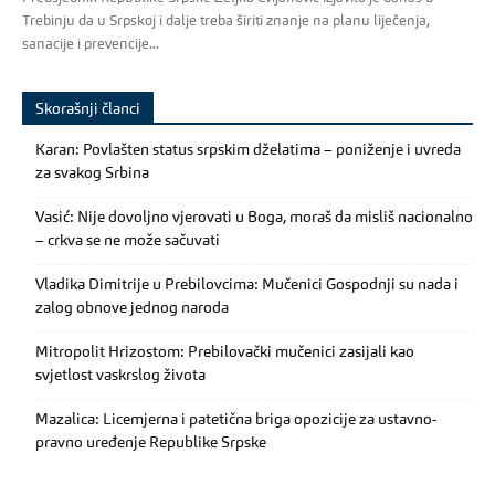
Trebinju da u Srpskoj i dalje treba širiti znanje na planu liječenja,
sanacije i prevencije...
Skorašnji članci
Karan: Povlašten status srpskim dželatima – poniženje i uvreda
za svakog Srbina
Vasić: Nije dovoljno vjerovati u Boga, moraš da misliš nacionalno
– crkva se ne može sačuvati
Vladika Dimitrije u Prebilovcima: Mučenici Gospodnji su nada i
zalog obnove jednog naroda
Mitropolit Hrizostom: Prebilovački mučenici zasijali kao
svjetlost vaskrslog života
Mazalica: Licemjerna i patetična briga opozicije za ustavno-
pravno uređenje Republike Srpske