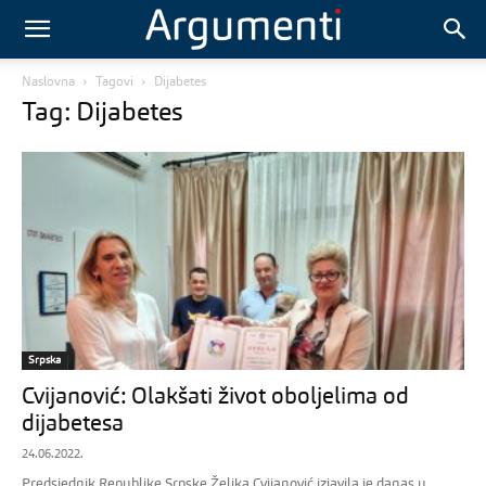
Naslovna
Tagovi
Dijabetes
Tag: Dijabetes
Srpska
Cvijanović: Olakšati život oboljelima od
dijabetesa
24.06.2022.
Predsjednik Republike Srpske Željka Cvijanović izjavila je danas u