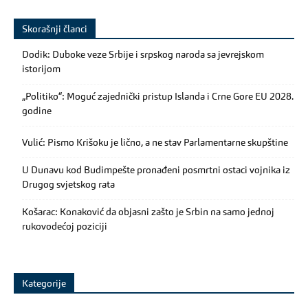
Skorašnji članci
Dodik: Duboke veze Srbije i srpskog naroda sa jevrejskom
istorijom
„Politiko“: Moguć zajednički pristup Islanda i Crne Gore EU 2028.
godine
Vulić: Pismo Krišoku je lično, a ne stav Parlamentarne skupštine
U Dunavu kod Budimpešte pronađeni posmrtni ostaci vojnika iz
Drugog svjetskog rata
Košarac: Konaković da objasni zašto je Srbin na samo jednoj
rukovodećoj poziciji
Kategorije