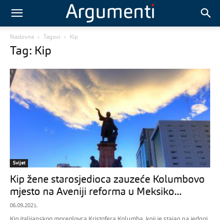
Naslovna
Tagovi
Kip
Tag: Kip
Svijet
Kip žene starosjedioca zauzeće Kolumbovo
mjesto na Aveniji reforma u Meksiko...
06.09.2021.
Kip italijanskog moreplovca Kristofera Kolumba, koji je stajao na jednoj