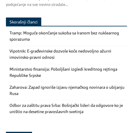
podsjećanje na sve nevino stradale...
Skorašnji članci
Tramp: Moguće okončanje sukoba sa Iranom bez nuklearnog
sporazuma
Vipotnik: E-građevinske dozvole koče nedovoljno ažurni
imovinsko-pravni odnosi
Ministarstvo finansija: Poboljšani izgledi kreditnog rejtinga
Republike Srpske
Zaharova: Zapad ignoriše izjavu njemačkog novinara o ubijanju
Rusa
Odbor za zaštitu prava Srba: Bošnjački lideri da odgovore ko je
uništio na desetine pravoslavnih svetinja