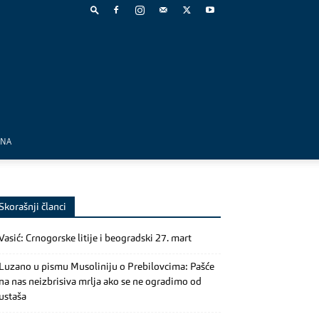
MNA
Skorašnji članci
Vasić: Crnogorske litije i beogradski 27. mart
Luzano u pismu Musoliniju o Prebilovcima: Pašće
na nas neizbrisiva mrlja ako se ne ogradimo od
ustaša