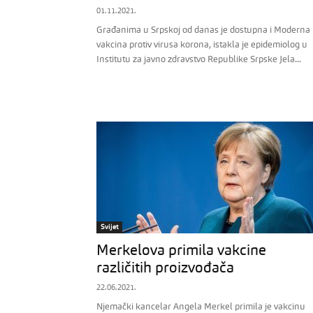
01.11.2021.
Građanima u Srpskoj od danas je dostupna i Moderna
vakcina protiv virusa korona, istakla je epidemiolog u
Institutu za javno zdravstvo Republike Srpske Jela...
Svijet
Merkelova primila vakcine
različitih proizvođača
22.06.2021.
Njemački kancelar Angela Merkel primila je vakcinu