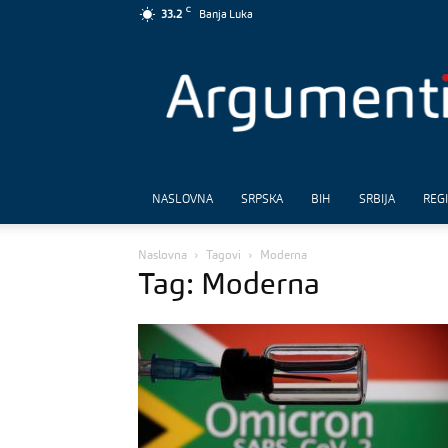
C
33.2
Banja Luka
Argumenti
NASLOVNA
SRPSKA
BIH
SRBIJA
REG
Naslovna
Tagovi
Moderna
Tag: Moderna