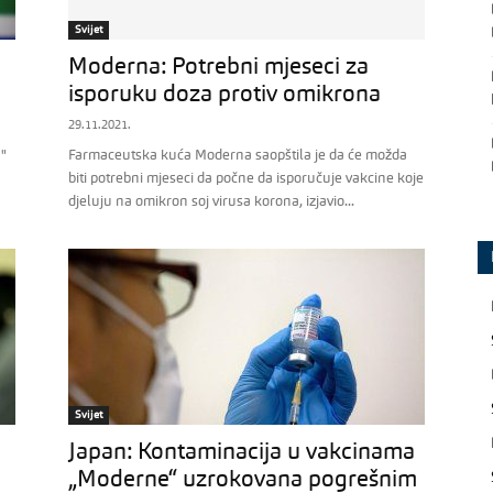
Svijet
Moderna: Potrebni mjeseci za
isporuku doza protiv omikrona
29.11.2021.
"
Farmaceutska kuća Moderna saopštila je da će možda
biti potrebni mjeseci da počne da isporučuje vakcine koje
djeluju na omikron soj virusa korona, izjavio...
Svijet
Japan: Kontaminacija u vakcinama
„Moderne“ uzrokovana pogrešnim