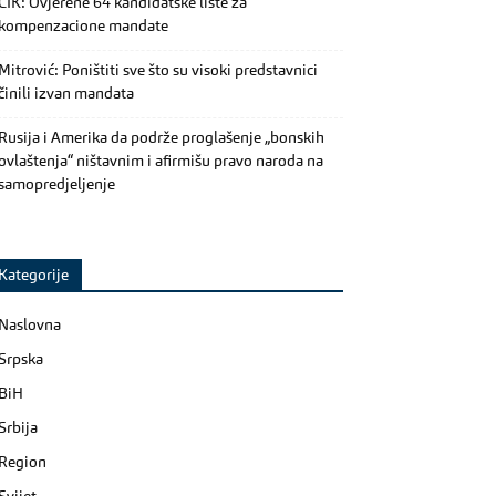
CIK: Ovjerene 64 kandidatske liste za
kompenzacione mandate
Mitrović: Poništiti sve što su visoki predstavnici
činili izvan mandata
Rusija i Amerika da podrže proglašenje „bonskih
ovlaštenja“ ništavnim i afirmišu pravo naroda na
samopredjeljenje
Kategorije
Naslovna
Srpska
BiH
Srbija
Region