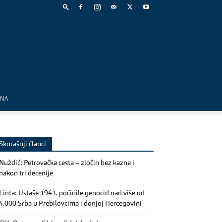
MNA
Skorašnji članci
Nuždić: Petrovačka cesta – zločin bez kazne i
nakon tri decenije
Linta: Ustaše 1941. počinile genocid nad više od
4.000 Srba u Prebilovcima i donjoj Hercegovini