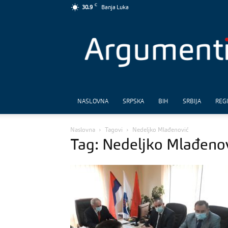
C
30.9
Banja Luka
Argumenti
NASLOVNA
SRPSKA
BIH
SRBIJA
REG
Naslovna
Tagovi
Nedeljko Mlađenović
Tag: Nedeljko Mlađeno