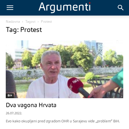
Naslovna
Tagovi
Protest
Tag: Protest
BiH
Dva vagona Hrvata
26.07.2022.
Evo kako okupljeni pred zgradom OHR u Sarajevu vide „problem“ BiH.