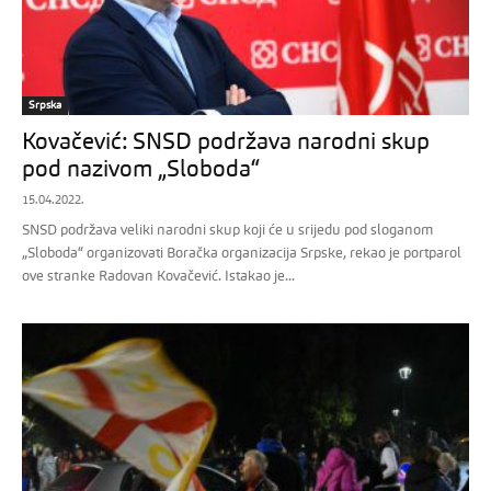
Srpska
Kovačević: SNSD podržava narodni skup
pod nazivom „Sloboda“
15.04.2022.
SNSD podržava veliki narodni skup koji će u srijedu pod sloganom
„Sloboda“ organizovati Boračka organizacija Srpske, rekao je portparol
ove stranke Radovan Kovačević. Istakao je...