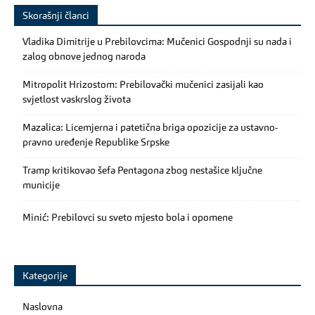
Skorašnji članci
Vladika Dimitrije u Prebilovcima: Mučenici Gospodnji su nada i
zalog obnove jednog naroda
Mitropolit Hrizostom: Prebilovački mučenici zasijali kao
svjetlost vaskrslog života
Mazalica: Licemjerna i patetična briga opozicije za ustavno-
pravno uređenje Republike Srpske
Tramp kritikovao šefa Pentagona zbog nestašice ključne
municije
Minić: Prebilovci su sveto mjesto bola i opomene
Kategorije
Naslovna