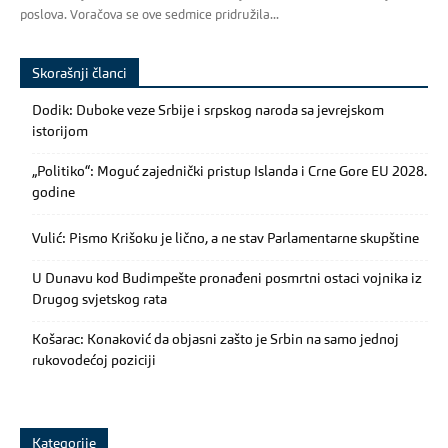
poslova. Voračova se ove sedmice pridružila...
Skorašnji članci
Dodik: Duboke veze Srbije i srpskog naroda sa jevrejskom
istorijom
„Politiko“: Moguć zajednički pristup Islanda i Crne Gore EU 2028.
godine
Vulić: Pismo Krišoku je lično, a ne stav Parlamentarne skupštine
U Dunavu kod Budimpešte pronađeni posmrtni ostaci vojnika iz
Drugog svjetskog rata
Košarac: Konaković da objasni zašto je Srbin na samo jednoj
rukovodećoj poziciji
Kategorije