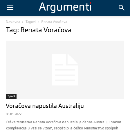
Naslovna
Tagovi
Renata Voračova
Tag: Renata Voračova
Sport
Voračova napustila Australiju
08.01.2022.
Češka teniserka Renata Voračova napustila je danas Australiju nakon
komplikacija u vezi sa vizom, saopštilo je češko Ministarstvo spoljnih