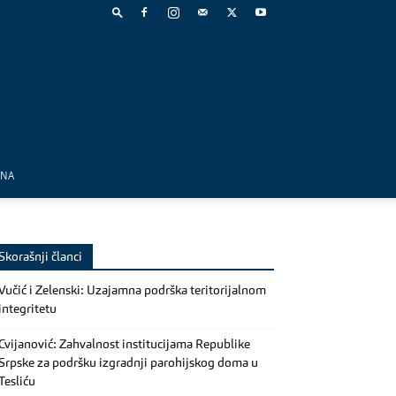
MNA
Skorašnji članci
Vučić i Zelenski: Uzajamna podrška teritorijalnom
integritetu
Cvijanović: Zahvalnost institucijama Republike
Srpske za podršku izgradnji parohijskog doma u
Tesliću