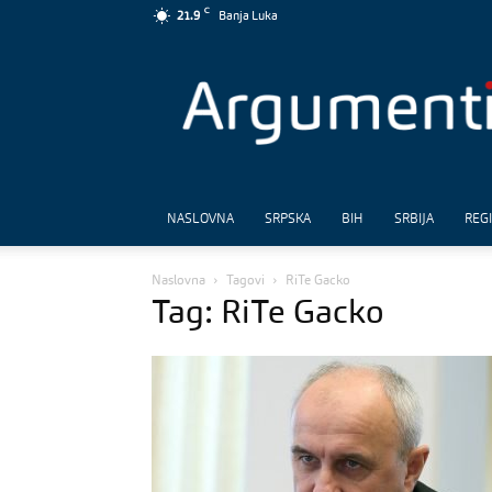
C
21.9
Banja Luka
Argumenti
NASLOVNA
SRPSKA
BIH
SRBIJA
REG
Naslovna
Tagovi
RiTe Gacko
Tag: RiTe Gacko