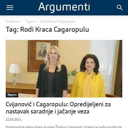
Naslovna
Tagovi
Rodi Kraca Cagaropulu
Tag: Rodi Kraca Cagaropulu
Region
Cvijanović i Cagaropulu: Opredijeljeni za
nastavak saradnje i jačanje veza
22.09.2021.
Predsjednik Republike Srpske Željka Cvijanović istakla je važnost što se