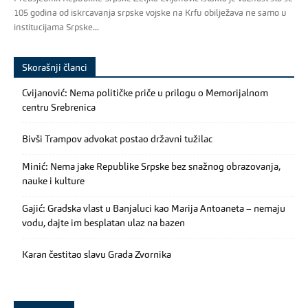
105 godina od iskrcavanja srpske vojske na Krfu obilježava ne samo u
institucijama Srpske...
Skorašnji članci
Cvijanović: Nema političke priče u prilogu o Memorijalnom
centru Srebrenica
Bivši Trampov advokat postao državni tužilac
Minić: Nema jake Republike Srpske bez snažnog obrazovanja,
nauke i kulture
Gajić: Gradska vlast u Banjaluci kao Marija Antoaneta – nemaju
vodu, dajte im besplatan ulaz na bazen
Karan čestitao slavu Grada Zvornika