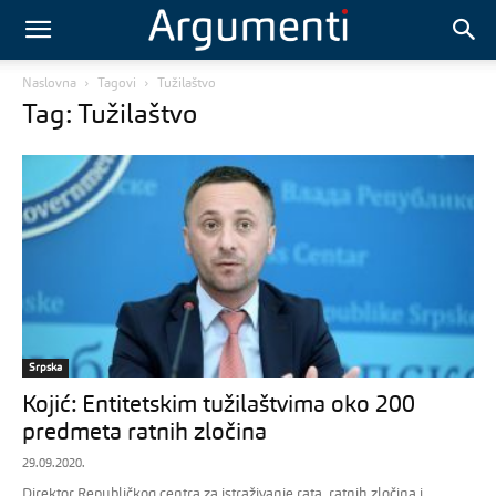
Naslovna
Tagovi
Tužilaštvo
Tag: Tužilaštvo
Srpska
Kojić: Entitetskim tužilaštvima oko 200
predmeta ratnih zločina
29.09.2020.
Direktor Republičkog centra za istraživanje rata, ratnih zločina i