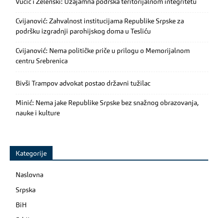
Vučić i Zelenski: Uzajamna podrška teritorijalnom integritetu
Cvijanović: Zahvalnost institucijama Republike Srpske za
podršku izgradnji parohijskog doma u Tesliću
Cvijanović: Nema političke priče u prilogu o Memorijalnom
centru Srebrenica
Bivši Trampov advokat postao državni tužilac
Minić: Nema jake Republike Srpske bez snažnog obrazovanja,
nauke i kulture
Kategorije
Naslovna
Srpska
BiH