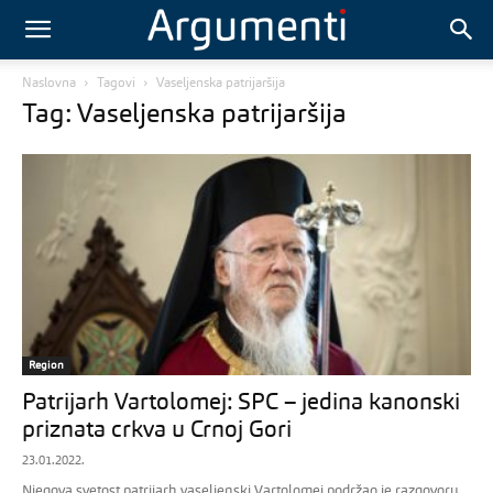
Naslovna
Tagovi
Vaseljenska patrijaršija
Tag: Vaseljenska patrijaršija
Region
Patrijarh Vartolomej: SPC – jedina kanonski
priznata crkva u Crnoj Gori
23.01.2022.
Njegova svetost patrijarh vaseljenski Vartolomej podržao je razgovoru