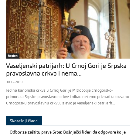
Region
Vaseljenski patrijarh: U Crnoj Gori je Srpska
pravoslavna crkva i nema...
30.12.2019.
Jedina kanonska crkva u Crnoj Gori je Mitropolija crnogorsko-
primorska Srpske pravoslavne crkve i nikad nećemo priznati takozvanu
Crnogorsku pravoslavnu crkvu, izjavio je vaseljenski patrijarh...
Skorašnji članci
Odbor za zaštitu prava Srba: Bošnjački lideri da odgovore ko je