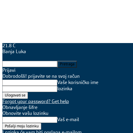
21.8
C
Banja Luka
Prijavi
Dobrodošli! prijavite se na svoj račun
Vaše korisničko ime
lozinka
Forgot your password? Get help
Obnavljanje šifre
Obnovite vašu lozinku
Vaš e-mail
Lozinka će vam biti poslana e-mailom.