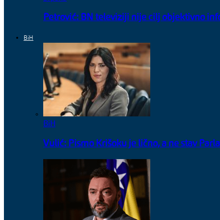
Petrović: BN televiziji nije cilj objektivno 
BiH
BiH
Vulić: Pismo Krišoku je lično, a ne stav Pa