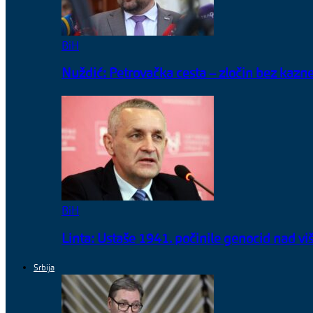
BiH
Nuždić: Petrovačka cesta – zločin bez kazne
BiH
Linta: Ustaše 1941. počinile genocid nad v
Srbija