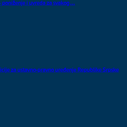
– poniženje i uvreda za svakog…
zicije za ustavno-pravno uređenje Republike Srpske