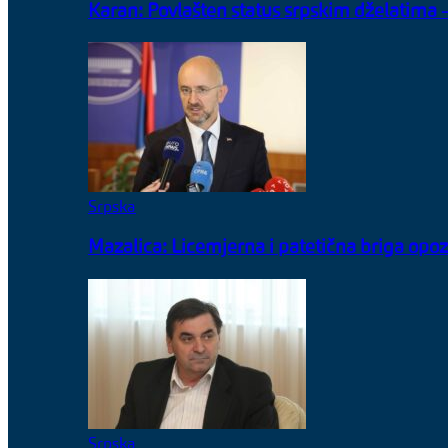
Karan: Povlašten status srpskim dželatima 
Srpska
Mazalica: Licemjerna i patetična briga opo
Srpska