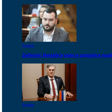
Srpska
Zeljković: Nestašica vode je posljedica n
Srpska