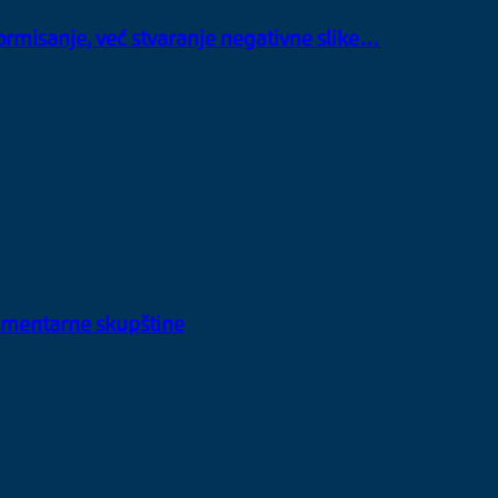
informisanje, već stvaranje negativne slike…
rlamentarne skupštine