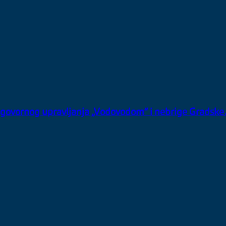
eodgovornog upravljanja „Vodovodom“ i nebrige Gradsk