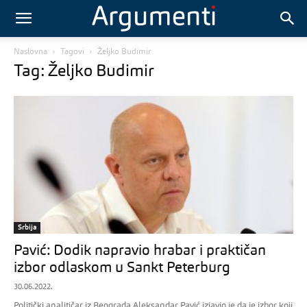
Naslovna
Tagovi
Željko Budimir
Tag: Željko Budimir
Srbija
Pavić: Dodik napravio hrabar i praktičan
izbor odlaskom u Sankt Peterburg
30.06.2022.
Politički analitičar iz Beograda Aleksandar Pavić izjavio je da je izbor koji