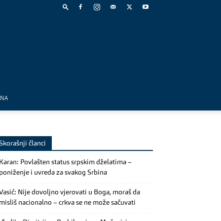
MNA
Skorašnji članci
Karan: Povlašten status srpskim dželatima –
poniženje i uvreda za svakog Srbina
Vasić: Nije dovoljno vjerovati u Boga, moraš da
misliš nacionalno – crkva se ne može sačuvati