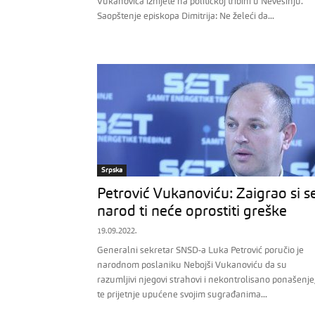
Vukanovića iznijete na političkoj tribini u Nevesinju.
Saopštenje episkopa Dimitrija: Ne želeći da...
Srpska
Petrović Vukanoviću: Zaigrao si se
narod ti neće oprostiti greške
19.09.2022.
Generalni sekretar SNSD-a Luka Petrović poručio je
narodnom poslaniku Nebojši Vukanoviću da su
razumljivi njegovi strahovi i nekontrolisano ponašenje
te prijetnje upućene svojim sugrađanima...