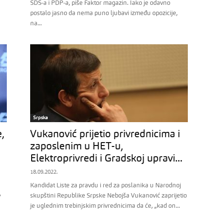
SDS-a i PDP-a, piše Faktor magazin. Iako je odavno
postalo jasno da nema puno ljubavi između opozicije,
na...
Srpska
,
Vukanović prijetio privrednicima i
zaposlenim u HET-u,
Elektroprivredi i Gradskoj upravi...
18.09.2022.
Kandidat Liste za pravdu i red za poslanika u Narodnoj
,
skupštini Republike Srpske Nebojša Vukanović zaprijetio
je uglednim trebinjskim privrednicima da će, „kad on...