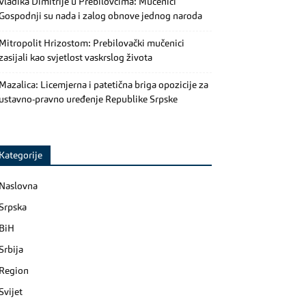
Vladika Dimitrije u Prebilovcima: Mučenici
Gospodnji su nada i zalog obnove jednog naroda
Mitropolit Hrizostom: Prebilovački mučenici
zasijali kao svjetlost vaskrslog života
Mazalica: Licemjerna i patetična briga opozicije za
ustavno-pravno uređenje Republike Srpske
Kategorije
Naslovna
Srpska
BiH
Srbija
Region
Svijet