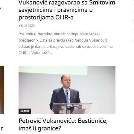
Vukanović razgovarao sa Šmitovim
“
savjetnicima i pravnicima u
prostorijama OHR-a
13.10.2022.
Poslanik u Narodnoj skupštini Republike Srpske i
predsjednik Liste za pravdu i red Nebojša Vukanović
održao je danas u Sarajevu sastanak sa predstavnicima
OHR-a. Vukanović...
Srpska
Petrović Vukanoviću: Bestidniče,
ac
imaš li granice?