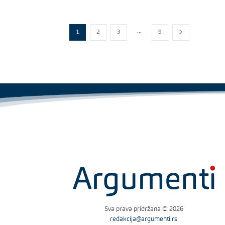
...
1
2
3
9
Sva prava pridržana © 2026
redakcija@argumenti.rs