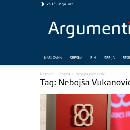
C
23.3
Banja Luka
Argumenti
NASLOVNA
SRPSKA
BIH
SRBIJA
REG
Naslovna
Tagovi
Nebojša Vukanović
Tag: Nebojša Vukanovi