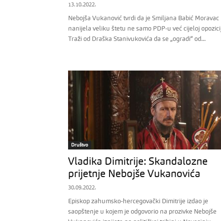
13.10.2022.
Nebojša Vukanović tvrdi da je Smiljana Babić Moravac
nanijela veliku štetu ne samo PDP-u već cijeloj opozicij
Traži od Draška Stanivukovića da se „ogradi“ od...
Društvo
Vladika Dimitrije: Skandalozne
prijetnje Nebojše Vukanovića
30.09.2022.
Episkop zahumsko-hercegovački Dimitrije izdao je
saopštenje u kojem je odgovorio na prozivke Nebojše