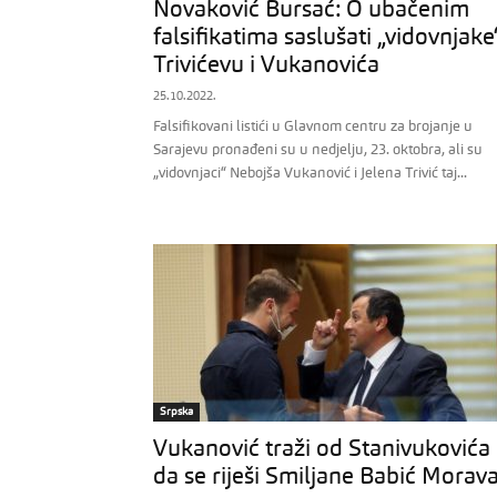
Novaković Bursać: O ubačenim
falsifikatima saslušati „vidovnjake
Trivićevu i Vukanovića
25.10.2022.
Falsifikovani listići u Glavnom centru za brojanje u
Sarajevu pronađeni su u nedjelju, 23. oktobra, ali su
„vidovnjaci“ Nebojša Vukanović i Jelena Trivić taj...
Srpska
Vukanović traži od Stanivukovića
da se riješi Smiljane Babić Morav