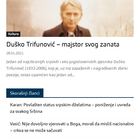
Kultura
Duško Trifunović – majstor svog zanata
28.01.2021.
Jedan od najcitiranijih srpskih i eks-jugoslovenskih pjesnika Duško
Trifunović (1933-2006), koji je, uz niz zapaženih i nagrađivanih zbirki
poezije, ostao upamćen kao jedan od...
Skorašnji članci
Karan: Povlašten status srpskim dželatima – poniženje i uvreda
za svakog Srbina
Vasić: Nije dovoljno vjerovati u Boga, moraš da misliš nacionalno
– crkva se ne može sačuvati