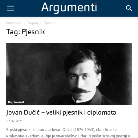
Naslovna
Tagovi
Pjesnik
Tag: Pjesnik
Književnost
Jovan Dučić – veliki pjesnik i diplomata
17.02.2021.
Srpski pjesnik i diplomata Jovan Dučić (1874-1943), član Srpske
kraljevske akademije, čije je stvaralaštvo udarilo pečat srpskoj poeziji u