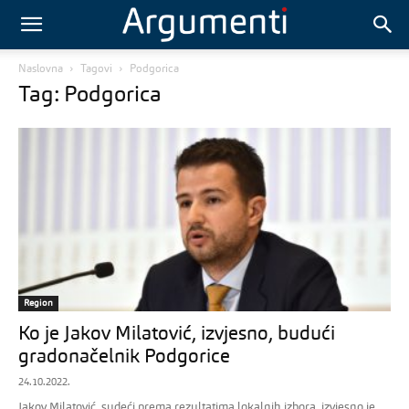
Naslovna
Tagovi
Podgorica
Tag: Podgorica
Region
Ko je Jakov Milatović, izvjesno, budući
gradonačelnik Podgorice
24.10.2022.
Jakov Milatović, sudeći prema rezultatima lokalnih izbora, izvjesno je