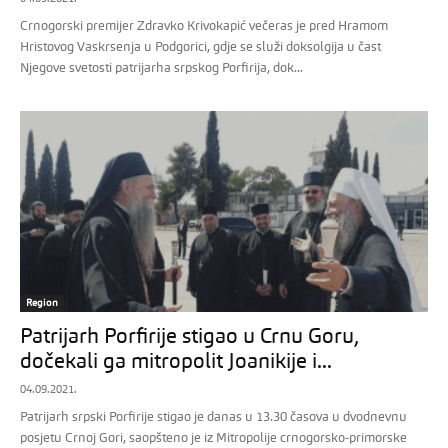
Crnogorski premijer Zdravko Krivokapić večeras je pred Hramom
Hristovog Vaskrsenja u Podgorici, gdje se služi doksolgija u čast
Njegove svetosti patrijarha srpskog Porfirija, dok...
Region
Patrijarh Porfirije stigao u Crnu Goru,
dočekali ga mitropolit Joanikije i...
04.09.2021.
Patrijarh srpski Porfirije stigao je danas u 13.30 časova u dvodnevnu
posjetu Crnoj Gori, saopšteno je iz Mitropolije crnogorsko-primorske