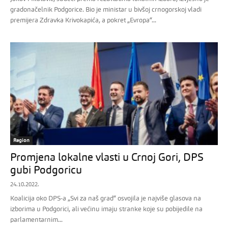
gradonačelnik Podgorice. Bio je ministar u bivšoj crnogorskoj vladi
premijera Zdravka Krivokapića, a pokret „Evropa“...
Region
Promjena lokalne vlasti u Crnoj Gori, DPS
gubi Podgoricu
24.10.2022.
Koalicija oko DPS-a „Svi za naš grad“ osvojila je najviše glasova na
izborima u Podgorici, ali većinu imaju stranke koje su pobijedile na
parlamentarnim...