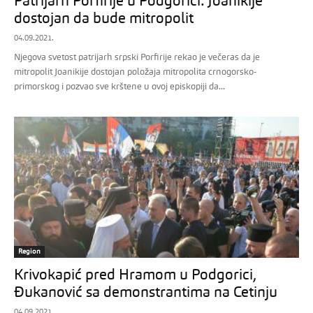
Patrijarh Porfirije u Podgorici: Joanikije
dostojan da bude mitropolit
04.09.2021.
Njegova svetost patrijarh srpski Porfirije rekao je večeras da je
mitropolit Joanikije dostojan položaja mitropolita crnogorsko-
primorskog i pozvao sve krštene u ovoj episkopiji da...
Region
Krivokapić pred Hramom u Podgorici,
Đukanović sa demonstrantima na Cetinju
04.09.2021.