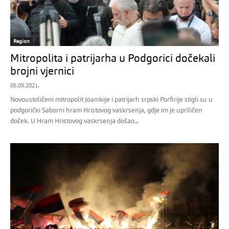
Region
Mitropolita i patrijarha u Podgorici dočekali
brojni vjernici
05.09.2021.
Novoustoličeni mitropolit Joanikije i patrijarh srpski Porfirije stigli su u
podgorički Saborni hram Hristovog vaskrsenja, gdje im je upriličen
doček. U Hram Hristovog vaskrsenja došao...