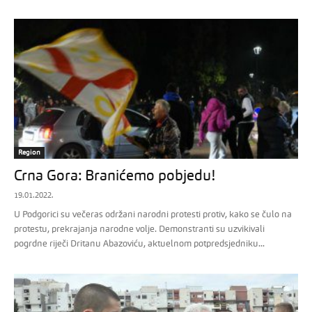
Region
Crna Gora: Branićemo pobjedu!
19.01.2022.
U Podgorici su večeras održani narodni protesti protiv, kako se čulo na
protestu, prekrajanja narodne volje. Demonstranti su uzvikivali
pogrdne riječi Dritanu Abazoviću, aktuelnom potpredsjedniku...