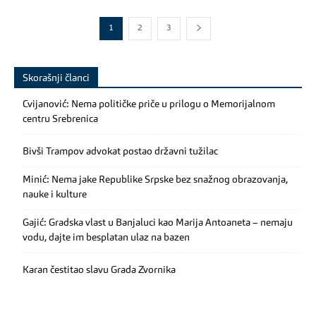
1
2
3
Skorašnji članci
Cvijanović: Nema političke priče u prilogu o Memorijalnom
centru Srebrenica
Bivši Trampov advokat postao državni tužilac
Minić: Nema jake Republike Srpske bez snažnog obrazovanja,
nauke i kulture
Gajić: Gradska vlast u Banjaluci kao Marija Antoaneta – nemaju
vodu, dajte im besplatan ulaz na bazen
Karan čestitao slavu Grada Zvornika