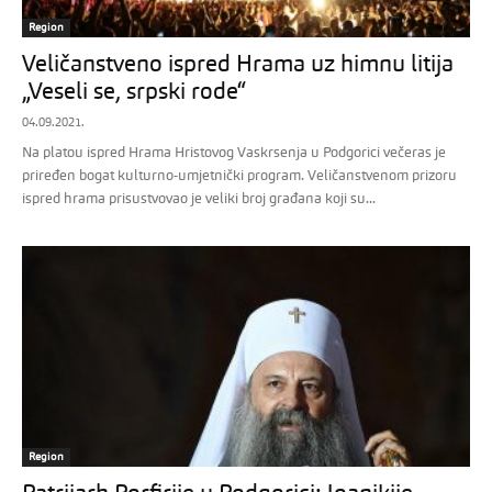
Region
Veličanstveno ispred Hrama uz himnu litija
„Veseli se, srpski rode“
04.09.2021.
Na platou ispred Hrama Hristovog Vaskrsenja u Podgorici večeras je
priređen bogat kulturno-umjetnički program. Veličanstvenom prizoru
ispred hrama prisustvovao je veliki broj građana koji su...
Region