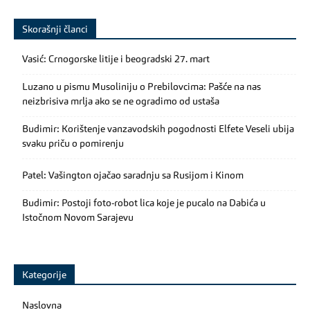
Skorašnji članci
Vasić: Crnogorske litije i beogradski 27. mart
Luzano u pismu Musoliniju o Prebilovcima: Pašće na nas
neizbrisiva mrlja ako se ne ogradimo od ustaša
Budimir: Korištenje vanzavodskih pogodnosti Elfete Veseli ubija
svaku priču o pomirenju
Patel: Vašington ojačao saradnju sa Rusijom i Kinom
Budimir: Postoji foto-robot lica koje je pucalo na Dabića u
Istočnom Novom Sarajevu
Kategorije
Naslovna