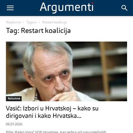
Naslovna
Tagovi
Restart koalicija
Tag: Restart koalicija
Kolumna
Vasić: Izbori u Hrvatskoj – kako su
dirigovani i kako Hrvatska...
06.07.2020.
Piše: Rajko Vasić SDP Hrvatske, kao jedna od najuspješnijih