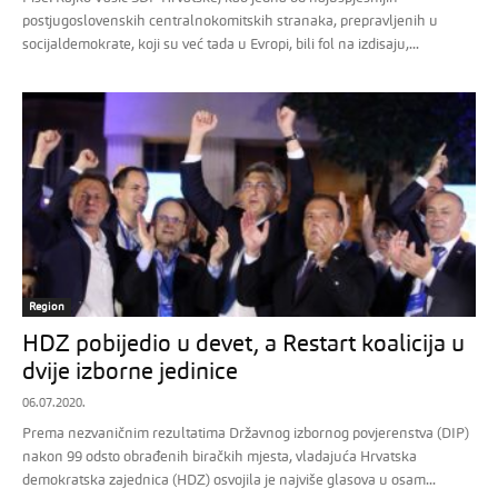
postjugoslovenskih centralnokomitskih stranaka, prepravljenih u
socijaldemokrate, koji su već tada u Evropi, bili fol na izdisaju,...
Region
HDZ pobijedio u devet, a Restart koalicija u
dvije izborne jedinice
06.07.2020.
Prema nezvaničnim rezultatima Državnog izbornog povjerenstva (DIP)
nakon 99 odsto obrađenih biračkih mjesta, vladajuća Hrvatska
demokratska zajednica (HDZ) osvojila je najviše glasova u osam...