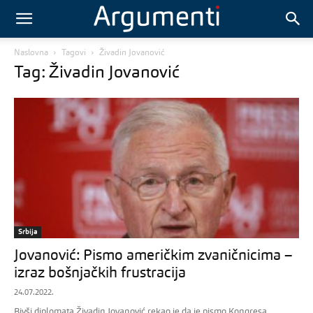
Naslovna
Tagovi
Živadin Jovanović
Tag: Živadin Jovanović
Srbija
Jovanović: Pismo američkim zvaničnicima –
izraz bošnjačkih frustracija
24.07.2022.
Bivši diplomata Živadin Jovanović rekao je da je pismo Kongresa