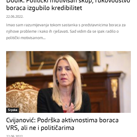
Dodik: Politički motivisan skup, rukovodstvo
boraca izgubilo kredibilitet
22.06.2022.
Imao sam razumijevanja tokom sastanka s predstavnicima boraca za
njihove probleme i kako ih rješavati. Sad vidim da se ipak radilo o
politički motivisanom...
Srpska
Cvijanović: Podrška aktivnostima boraca
VRS, ali ne i političarima
22.06.2022.