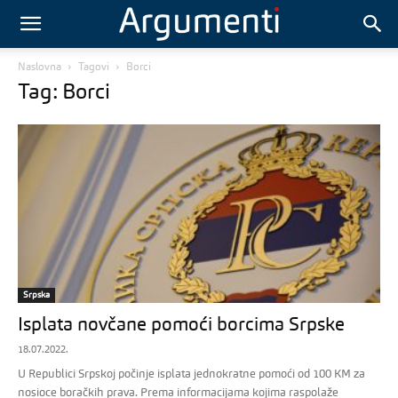
Naslovna
Tagovi
Borci
Tag: Borci
Srpska
Isplata novčane pomoći borcima Srpske
18.07.2022.
U Republici Srpskoj počinje isplata jednokratne pomoći od 100 KM za
nosioce boračkih prava. Prema informacijama kojima raspolaže