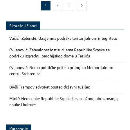
1
2
3
Skorašnji članci
Vučić i Zelenski: Uzajamna podrška teritorijalnom integritetu
Cvijanović: Zahvalnost institucijama Republike Srpske za
podršku izgradnji parohijskog doma u Tesliću
Cvijanović: Nema političke priče u prilogu o Memorijalnom
centru Srebrenica
Bivši Trampov advokat postao državni tužilac
Minić: Nema jake Republike Srpske bez snažnog obrazovanja,
nauke i kulture
Kategorije