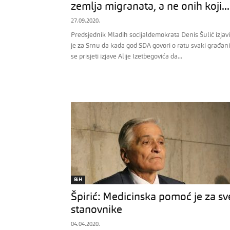
zemlja migranata, a ne onih koji...
27.09.2020.
Predsjednik Mladih socijaldemokrata Denis Šulić izjav
je za Srnu da kada god SDA govori o ratu svaki građan
se prisjeti izjave Alije Izetbegovića da...
BiH
Špirić: Medicinska pomoć je za sv
stanovnike
04.04.2020.