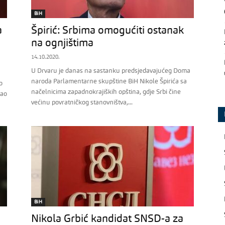
BiH
a
Špirić: Srbima omogućiti ostanak
na ognjištima
14.10.2020.
U Drvaru je danas na sastanku predsjedavajućeg Doma
naroda Parlamentarne skupštine BiH Nikole Špirića sa
o
načelnicima zapadnokrajiških opština, gdje Srbi čine
tao
većinu povratničkog stanovništva,...
BiH
Nikola Grbić kandidat SNSD-a za