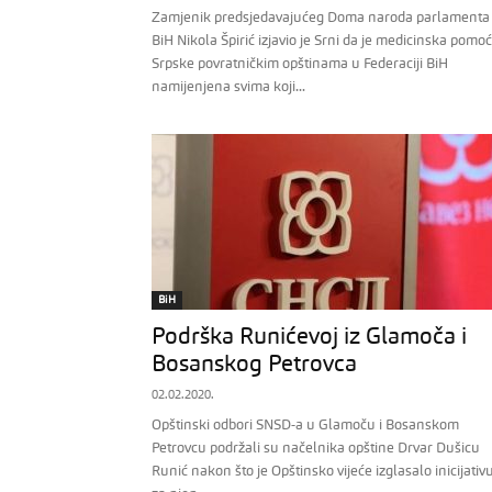
Zamjenik predsjedavajućeg Doma naroda parlamenta
BiH Nikola Špirić izjavio je Srni da je medicinska pomoć
Srpske povratničkim opštinama u Federaciji BiH
namijenjena svima koji...
BiH
Podrška Runićevoj iz Glamoča i
Bosanskog Petrovca
02.02.2020.
Opštinski odbori SNSD-a u Glamoču i Bosanskom
Petrovcu podržali su načelnika opštine Drvar Dušicu
Runić nakon što je Opštinsko vijeće izglasalo inicijativ