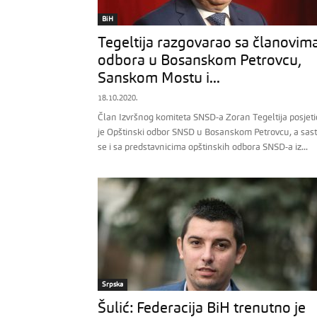
BiH
Tegeltija razgovarao sa članovim
odbora u Bosanskom Petrovcu,
Sanskom Mostu i...
18.10.2020.
Član Izvršnog komiteta SNSD-a Zoran Tegeltija posjeti
je Opštinski odbor SNSD u Bosanskom Petrovcu, a sas
se i sa predstavnicima opštinskih odbora SNSD-a iz...
Srpska
Šulić: Federacija BiH trenutno je