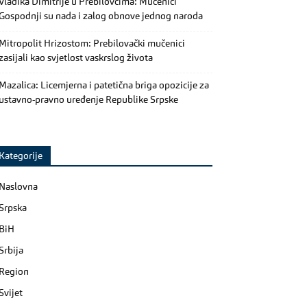
Vladika Dimitrije u Prebilovcima: Mučenici
Gospodnji su nada i zalog obnove jednog naroda
Mitropolit Hrizostom: Prebilovački mučenici
zasijali kao svjetlost vaskrslog života
Mazalica: Licemjerna i patetična briga opozicije za
ustavno-pravno uređenje Republike Srpske
Kategorije
Naslovna
Srpska
BiH
Srbija
Region
Svijet