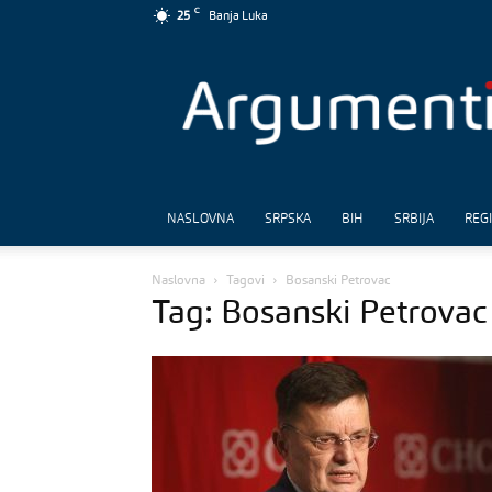
C
25
Banja Luka
Argumenti
NASLOVNA
SRPSKA
BIH
SRBIJA
REG
Naslovna
Tagovi
Bosanski Petrovac
Tag: Bosanski Petrovac