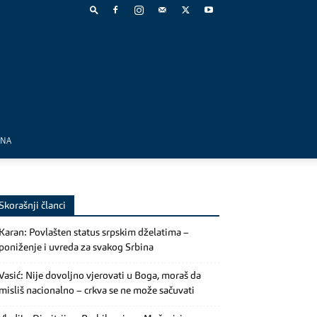
MNA
Skorašnji članci
Karan: Povlašten status srpskim dželatima –
poniženje i uvreda za svakog Srbina
Vasić: Nije dovoljno vjerovati u Boga, moraš da
misliš nacionalno – crkva se ne može sačuvati