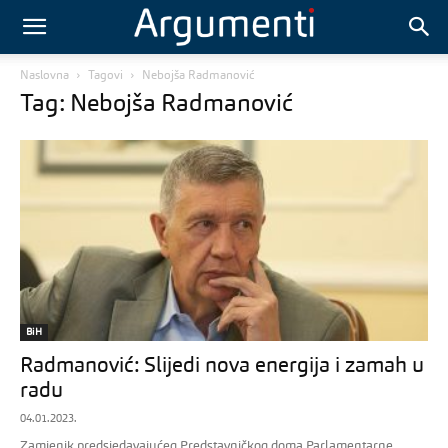
Naslovna
Tagovi
Nebojša Radmanović
Tag: Nebojša Radmanović
BiH
Radmanović: Slijedi nova energija i zamah u
radu
04.01.2023.
Zamjenik predsjedavajućeg Predstavničkog doma Parlamentarne