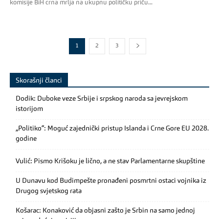
komisije BiH crna mrlja na ukupnu političku priču...
1
2
3
Skorašnji članci
Dodik: Duboke veze Srbije i srpskog naroda sa jevrejskom
istorijom
„Politiko“: Moguć zajednički pristup Islanda i Crne Gore EU 2028.
godine
Vulić: Pismo Krišoku je lično, a ne stav Parlamentarne skupštine
U Dunavu kod Budimpešte pronađeni posmrtni ostaci vojnika iz
Drugog svjetskog rata
Košarac: Konaković da objasni zašto je Srbin na samo jednoj